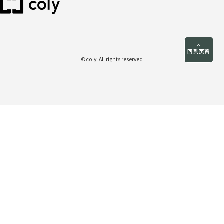
回到页首
©coly. All rights reserved