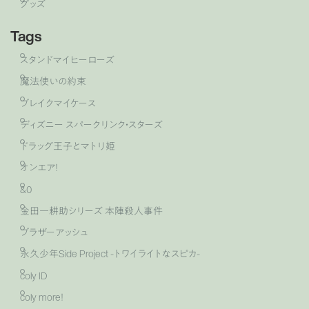
グッズ
Tags
スタンドマイヒーローズ
魔法使いの約束
ブレイクマイケース
ディズニー スパークリンク・スターズ
ドラッグ王子とマトリ姫
オンエア！
&0
金田一耕助シリーズ 本陣殺人事件
ブラザーアッシュ
永久少年Side Project -トワイライトなスピカ-
coly ID
coly more！