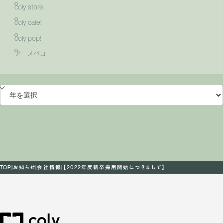
coly store
coly cafe!
coly pop!
アニメバコ
TOP
お知らせ
会社情報
【2022年度新卒採用開始につきまして】