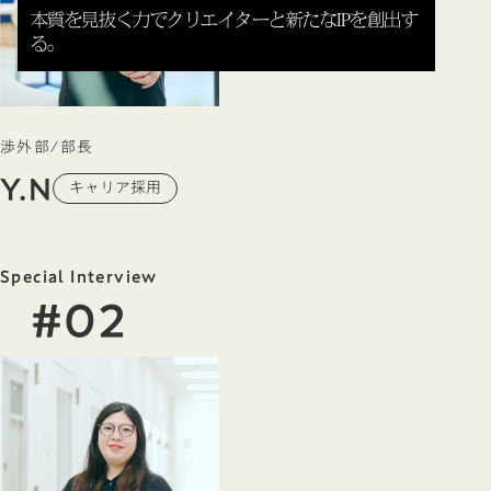
本質を見抜く力でクリエイターと新たなIPを創出す
る。
渉外部/部長
Y.N
キャリア採用
Special Interview
#02