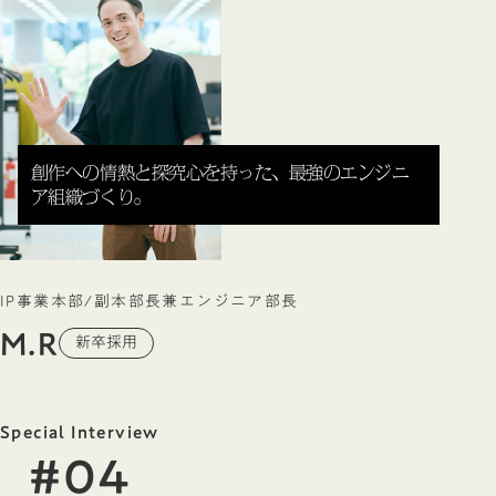
創作への情熱と探究心を持った、最強のエンジニ
ア組織づくり。
IP事業本部/副本部長兼エンジニア部長
M.R
新卒採用
Special Interview
#04