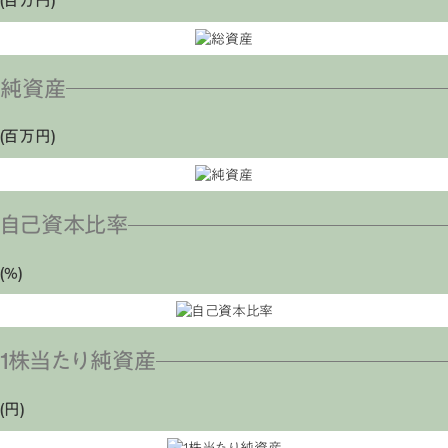
(百万円)
純資産
(百万円)
自己資本比率
(％)
1株当たり純資産
(円)