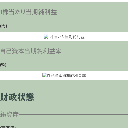
1株当たり当期純利益
(円)
自己資本当期純利益率
(％)
財政状態
総資産