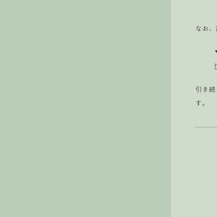
なお、
引き続
す。