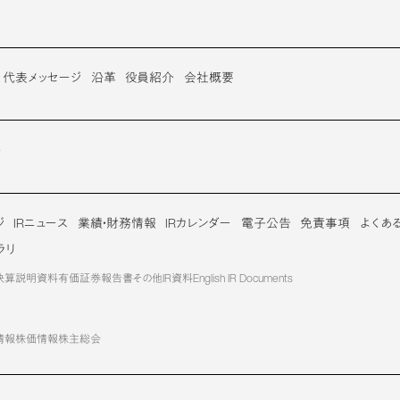
代表メッセージ
沿革
役員紹介
会社概要
介
ジ
IRニュース
業績・財務情報
IRカレンダー
電子公告
免責事項
よくあ
ラリ
決算説明資料
有価証券報告書
その他IR資料
English IR Documents
報
情報
株価情報
株主総会