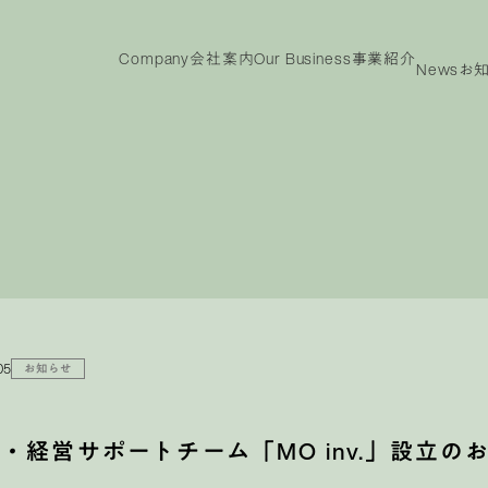
Company
会社案内
Our Business
事業紹介
News
お
ny
Our
IR
Business
投資家情報
事業紹介
投資家情報
メッ
ビジョン
代表メッセージ
沿革
役員紹介
会社概要
TOP
電子
事業紹介TOP
製品紹介
05
お知らせ
・経営サポートチーム「MO inv.」設立の