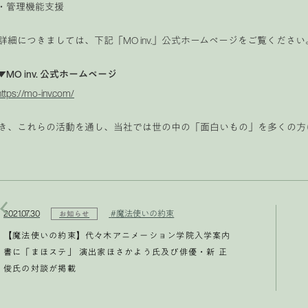
・管理機能支援
詳細につきましては、下記「MO inv.」公式ホームページをご覧ください
▼MO inv. 公式ホームページ
https://mo-inv.com/
き、これらの活動を通し、当社では世の中の「面白いもの」を多くの方
2021.07.30
#魔法使いの約束
お知らせ
【魔法使いの約束】代々木アニメーション学院入学案内
書に「まほステ」 演出家ほさかよう氏及び俳優・新 正
俊氏の対談が掲載