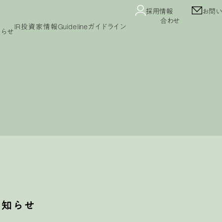
採用情報
お問い
合わせ
IR
投資家情報
Guideline
ガイドライン
知らせ
Guideline
コンテンツガイドライン
ガイドライン
プライバシーポリシー
カスタマーハラスメント
セージ
IRニュース
業績・財務情報
IRカレンダー
公告
免責事項
よくあるご質問
IRライブラリ
株式情報
お知らせ