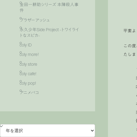
金田一耕助シリーズ 本陣殺人事
件
ブラザーアッシュ
永久少年Side Project -トワイライ
平素よ
トなスピカ-
coly ID
この度
たしま
coly more！
coly store
coly cafe!
coly pop!
アニメバコ