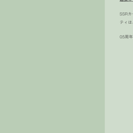
SSR
ティは
0.5