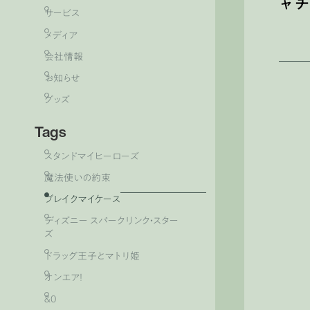
ャ
サービス
メディア
会社情報
お知らせ
グッズ
Tags
スタンドマイヒーローズ
魔法使いの約束
ブレイクマイケース
ディズニー スパークリンク・スター
ズ
ドラッグ王子とマトリ姫
オンエア！
&0