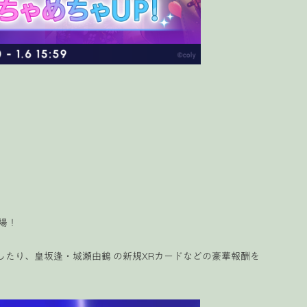
場！
放したり、皇坂逢・城瀬由鶴 の新規XRカードなどの豪華報酬を