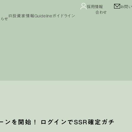
採用情報
お問い
合わせ
IR
投資家情報
Guideline
ガイドライン
知らせ
Guideline
コンテンツガイドライン
ガイドライン
プライバシーポリシー
カスタマーハラスメント
セージ
IRニュース
業績・財務情報
IRカレンダー
公告
免責事項
よくあるご質問
IRライブラリ
株式情報
ンを開始！ ログインでSSR確定ガチ