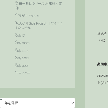
金田一耕助シリーズ 本陣殺人事
件
ブラザーアッシュ
永久少年Side Project -トワイライ
トなスピカ-
株式会
coly ID
（水）
coly more！
coly store
coly cafe!
期間中
coly pop!
アニメバコ
202
ト[V