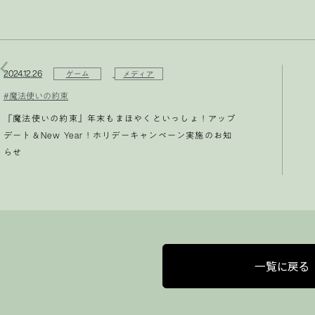
2024.12.26
ゲーム
メディア
#魔法使いの約束
『魔法使いの約束』年末もまほやくといっしょ！アップ
デート＆New Year！ホリデーキャンペーン実施のお知
らせ
一覧に戻る