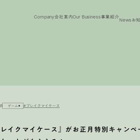
Company
会社案内
Our Business
事業紹介
News
お
ny
Our
IR
Business
投資家情報
事業紹介
投資家情報
メッ
ビジョン
代表メッセージ
沿革
役員紹介
会社概要
TOP
電子
事業紹介TOP
製品紹介
01
#ブレイクマイケース
ゲーム
レイクマイケース』がお正月特別キャンペー