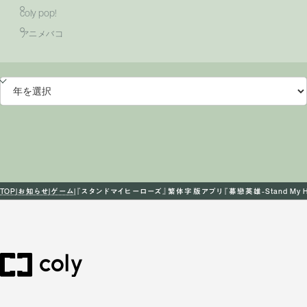
coly pop!
アニメバコ
TOP
お知らせ
ゲーム
『スタンドマイヒーローズ』繁体字版アプリ『募戀英雄-Stand My 