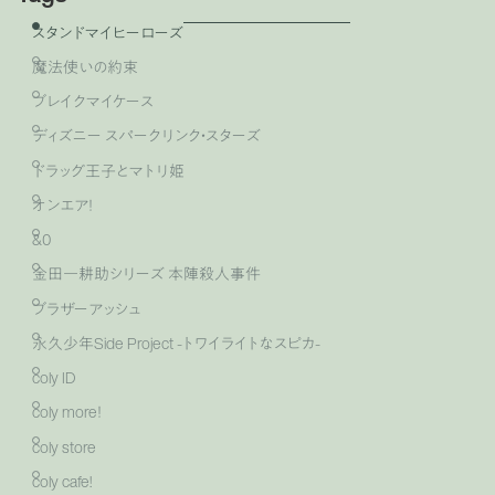
スタンドマイヒーローズ
魔法使いの約束
ブレイクマイケース
ディズニー スパークリンク・スターズ
ドラッグ王子とマトリ姫
オンエア！
&0
金田一耕助シリーズ 本陣殺人事件
ブラザーアッシュ
永久少年Side Project -トワイライトなスピカ-
coly ID
coly more！
coly store
coly cafe!