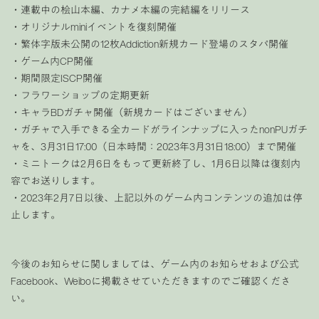
・連載中の桧山本編、カナメ本編の完結編をリリース
・オリジナルminiイベントを復刻開催
・繁体字版未公開の12枚Addiction新規カード登場のスタパ開催
・ゲーム内CP開催
・期間限定ISCP開催
・フラワーショップの定期更新
・キャラBDガチャ開催（新規カードはございません）
・ガチャで入手できる全カードがラインナップに入ったnonPUガチ
ャを、3月31日17:00（日本時間：2023年3月31日18:00）まで開催
・ミニトークは2月6日をもって更新終了し、1月6日以降は復刻内
容でお送りします。
・2023年2月7日以後、上記以外のゲーム内コンテンツの追加は停
止します。
今後のお知らせに関しましては、ゲーム内のお知らせおよび公式
Facebook、Weiboに掲載させていただきますのでご確認くださ
い。