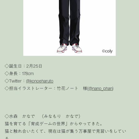
◇誕生日：2月25日
◇身長：178cm
◇Twitter：
@konoeharuto
◇担当イラストレーター：竹花ノート 様(
@nano_phan
)
◇水森 かなで （みなもり かなで）
猫を育てる「育成ゲームの世界」からやってきた。
猫と触れ合いたくて、現在は猫が集う万事屋で見習いをしてい
る。