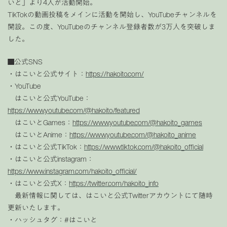
いと」より4人が活動開始。
TikTokの動画投稿をメインに活動を開始し、YouTubeチャンネルを
開設。この度、YouTubeのチャンネル登録者数が3万人を突破しま
した。
■公式SNS
・はこいと公式サイト：
https://hakoito.com/
・YouTube
はこいと公式YouTube：
https://www.youtube.com/@hakoito/featured
はこいとGames：
https://www.youtube.com/@hakoito_games
はこいとAnime：
https://www.youtube.com/@hakoito_anime
・はこいと公式TikTok：
https://www.tiktok.com/@hakoito_official
・はこいと公式instagram：
https://www.instagram.com/hakoito_official/
・はこいと公式X：
https://twitter.com/hakoito_info
最新情報に関しては、はこいと公式Twitterアカウントにて随時
更新いたします。
・ハッシュタグ：#はこいと