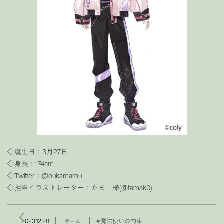
◇誕生日：3月27日
◇身長：174cm
◇Twitter：
@oukamarou
◇担当イラストレーター：たま 様(
@tamak0
)
2023.12.28
#魔法使いの約束
ゲーム