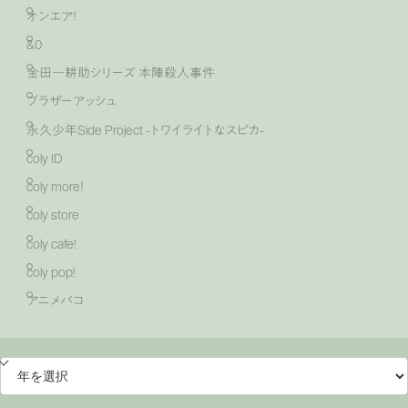
オンエア！
&0
金田一耕助シリーズ 本陣殺人事件
ブラザーアッシュ
永久少年Side Project -トワイライトなスピカ-
coly ID
coly more！
coly store
coly cafe!
coly pop!
アニメバコ