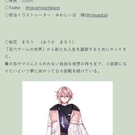
◇身長：172cm
◇Twitter：
@nayamiyachikage
◇担当イラストレーター：みわしいば 様(
@miwasiba
)
◇桜花 まろう （おうか まろう）
「双六ゲームの世界」から新たな人生を謳歌するためにやってき
た。
賽の目やマスにとらわれない自由な発想の持ち主で、小説家にな
りたいという夢に向かって日々挑戦を続けている。