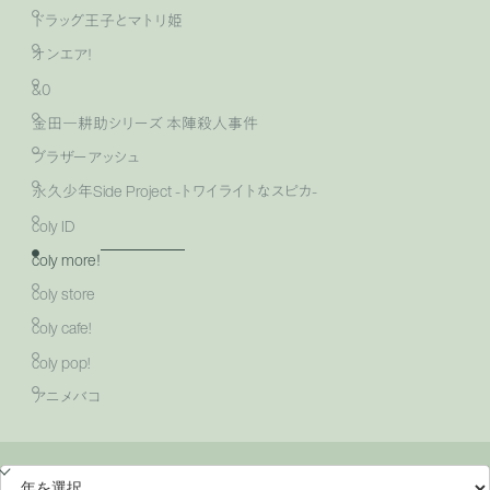
ドラッグ王子とマトリ姫
オンエア！
&0
金田一耕助シリーズ 本陣殺人事件
ブラザーアッシュ
永久少年Side Project -トワイライトなスピカ-
coly ID
coly more！
coly store
coly cafe!
coly pop!
アニメバコ