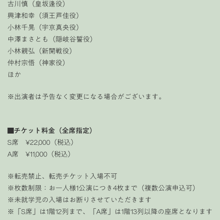
古川慎（皇坂逢役）
興津和幸（須王芦佳役）
小林千晃（宇京真央役）
中澤まさとも（隠岐谷誓役）
小林親弘（新開戦役）
仲村宗悟（神家役）
ほか
※出演者は予告なく変更になる場合がございます。
■チケット料金（全席指定）
S席 ¥22,000（税込）
A席 ¥11,000（税込）
※転売禁止、転売チケット入場不可
※枚数制限：お一人様1公演につき4枚まで（複数公演申込可）
※未就学児の入場はお断りさせていただきます
※「S席」は1階12列まで、「A席」は1階13列以降の座席となります