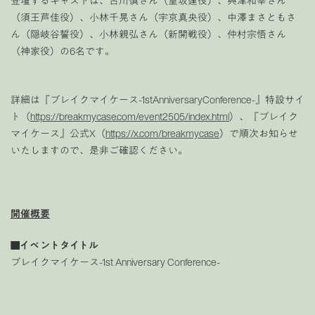
登壇するキャストは、古川慎さん（皇坂逢役）、興津和幸さん
（須王芦佳役）、小林千晃さん（宇京真央役）、中澤まさともさ
ん（隠岐谷誓役）、小林親弘さん（新開戦役）、仲村宗悟さん
（神家役）の6名です。
詳細は『ブレイクマイケース-1stAnniversaryConference-』特設サイ
ト（
https://breakmycase.com/event2505/index.html
）、『ブレイク
マイケース』公式X（
https://x.com/breakmycase
）で順次お知らせ
いたしますので、是非ご確認ください。
開催概要
■イベントタイトル
ブレイクマイケース-1st Anniversary Conference-