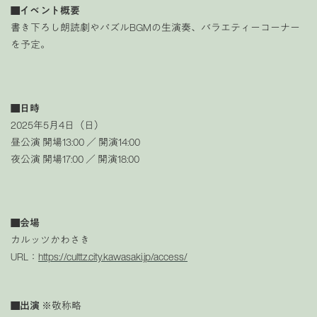
■イベント概要
書き下ろし朗読劇やパズルBGMの生演奏、バラエティーコーナー
を予定。
■日時
2025年5月4日（日）
昼公演 開場13:00 ／ 開演14:00
夜公演 開場17:00 ／ 開演18:00
■会場
カルッツかわさき
URL：
https://culttz.city.kawasaki.jp/access/
■出演
※敬称略