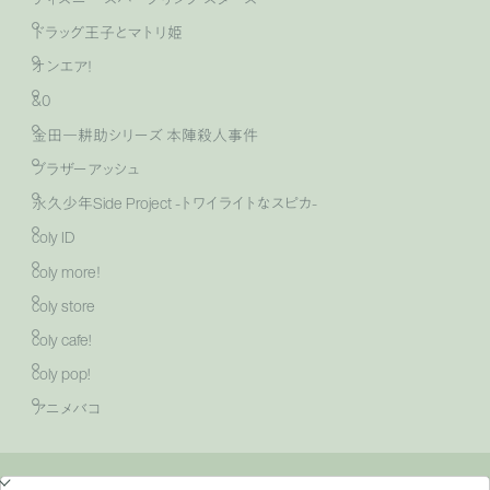
ドラッグ王子とマトリ姫
オンエア！
&0
金田一耕助シリーズ 本陣殺人事件
ブラザーアッシュ
永久少年Side Project -トワイライトなスピカ-
coly ID
coly more！
coly store
coly cafe!
coly pop!
アニメバコ