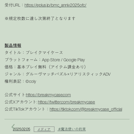
受付URL：
https://eplus.jp/bmc_anniv2025ofc/
※規定枚数に達し次第終了となります
製品情報
タイトル：ブレイクマイケース
プラットフォーム：App Store / Google Play
価格：基本プレイ無料（アイテム課金あり）
ジャンル：グルーヴマッチパズル×リアリスティックADV
権利表記：©coly
公式サイト:
https://breakmycase.com
公式Xアカウント:
https://twitter.com/breakmycase
公式TikTokアカウント：
https://tiktok.com/@breakmycase_official
2025.02.05
#魔法使いの約束
メディア