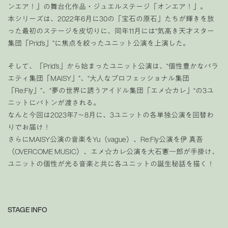
ンエア！』の舞台化作品・ジュエルステージ「オンエア！」。
本シリーズは、2022年6月に30の「宝石の原石」たちが輝きを放
った最初のステージを皮切りに、同年11月には“気高き天才スター
集団「Prid’s」”に焦点を絞ったユニット公演を上演した。
そして、「Prid’s」から始まったユニット公演は、“個性豊かなバラ
エティ集団「MAISY」”、“大人なプロフェッショナル集団
「Re:Fly」”、“夢の世界に誘うアイドル集団「エメ☆カレ」“の3ユ
ニットにバトンが渡される。
なんと今回は2023年7～8月に、3ユニットの各単独公演を回替わ
りでお届け！
さらにMAISY公演の音楽をYu（vague）、Re:Fly公演を伊 真吾
（OVERCOME MUSIC）、エメ☆カレ公演を大石憲一郎が手掛け、
ユニットの個性が光る音楽と共に各ユニットの誕生秘話を描く！
STAGE INFO