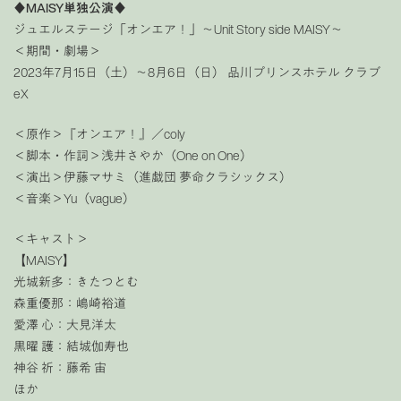
♦MAISY単独公演♦
ジュエルステージ「オンエア！」〜Unit Story side MAISY〜
＜期間・劇場＞
2023年7月15日（土）～8月6日（日） 品川プリンスホテル クラブ
eX
＜原作＞『オンエア！』／coly
＜脚本・作詞＞浅井さやか（One on One）
＜演出＞伊藤マサミ（進戯団 夢命クラシックス）
＜音楽＞Yu（vague）
＜キャスト＞
【MAISY】
光城新多：きたつとむ
森重優那：嶋崎裕道
愛澤 心：大見洋太
黒曜 護：結城伽寿也
神谷 祈：藤希 宙
ほか