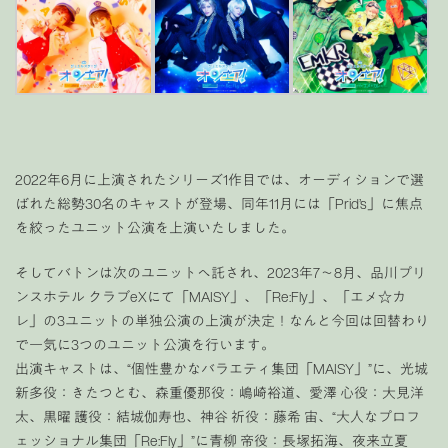
2022年6月に上演されたシリーズ1作目では、オーディションで選
ばれた総勢30名のキャストが登場、同年11月には「Prid’s」に焦点
を絞ったユニット公演を上演いたしました。
そしてバトンは次のユニットへ託され、2023年7～8月、品川プリ
ンスホテル クラブeXにて「MAISY」、「Re:Fly」、「エメ☆カ
レ」の3ユニットの単独公演の上演が決定！なんと今回は回替わり
で一気に3つのユニット公演を行います。
出演キャストは、“個性豊かなバラエティ集団「MAISY」”に、光城
新多役：きたつとむ、森重優那役：嶋崎裕道、愛澤 心役：大見洋
太、黒曜 護役：結城伽寿也、神谷 祈役：藤希 宙、“大人なプロフ
ェッショナル集団「Re:Fly」”に青柳 帝役：長塚拓海、夜来立夏