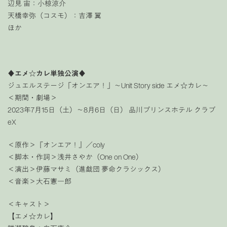
辺見 宙：小椋涼介
天橋幸弥（コスモ）：吉澤 翼
ほか
♦エメ☆カレ単独公演♦
ジュエルステージ「オンエア！」〜Unit Story side エメ☆カレ〜
＜期間・劇場＞
2023年7月15日（土）～8月6日（日） 品川プリンスホテル クラブ
eX
＜原作＞『オンエア！』／coly
＜脚本・作詞＞浅井さやか（One on One）
＜演出＞伊藤マサミ（進戯団 夢命クラシックス）
＜音楽＞大石憲一郎
＜キャスト＞
【エメ☆カレ】