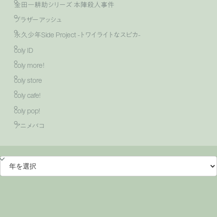
金田一耕助シリーズ 本陣殺人事件
ブラザーアッシュ
永久少年Side Project -トワイライトなスピカ-
coly ID
coly more！
coly store
coly cafe!
coly pop!
アニメバコ