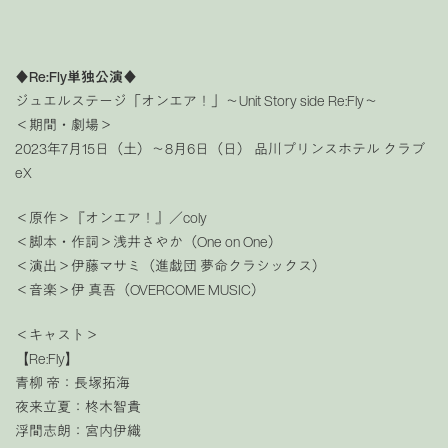
♦Re:Fly単独公演♦
ジュエルステージ「オンエア！」〜Unit Story side Re:Fly〜
＜期間・劇場＞
2023年7月15日（土）～8月6日（日） 品川プリンスホテル クラブ
eX
＜原作＞『オンエア！』／coly
＜脚本・作詞＞浅井さやか（One on One）
＜演出＞伊藤マサミ（進戯団 夢命クラシックス）
＜音楽＞伊 真吾（OVERCOME MUSIC）
＜キャスト＞
【Re:Fly】
青柳 帝：長塚拓海
夜来立夏：柊木智貴
浮間志朗：宮内伊織