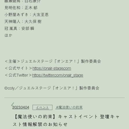
雛瀬碧鳥：白石康介
見明佐和：正木 郁
小野屋あずき：大友至恩
天神陽人：大久保 樹
冠 嵐真：安部 瞬
ほか
＜主催＞ジュエルステージ「オンエア！」製作委員会
＜公式サイト＞
https://onair-stage.com
＜公式Twitter＞
https://twitter.com/onair_stage
©coly／ジュエルステージ「オンエア！」製作委員会
2023.04.04
#魔法使いの約束
イベント
【魔法使いの約束】キャストイベント 登壇キャ
スト情報解禁のお知らせ