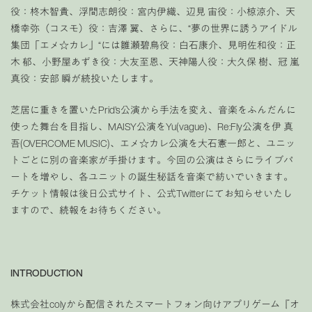
役：柊木智貴、浮間志朗役：宮内伊織、辺見 宙役：小椋涼介、天
橋幸弥（コスモ）役：吉澤 翼、さらに、“夢の世界に誘うアイドル
集団「エメ☆カレ」“には雛瀬碧鳥役：白石康介、見明佐和役：正
木 郁、小野屋あずき役：大友至恩、天神陽人役：大久保 樹、冠 嵐
真役：安部 瞬が続投いたします。
芝居に重きを置いたPrid’s公演から手法を変え、音楽をふんだんに
使った舞台を目指し、MAISY公演をYu(vague)、Re:Fly公演を伊 真
吾(OVERCOME MUSIC)、エメ☆カレ公演を大石憲一郎と、ユニッ
トごとに別の音楽家が手掛けます。今回の公演はさらにライブパ
ートを増やし、各ユニットの誕生秘話を音楽で紡いでいきます。
チケット情報は後日公式サイト、公式Twitterにてお知らせいたし
ますので、続報をお待ちください。
INTRODUCTION
株式会社colyから配信されたスマートフォン向けアプリゲーム『オ