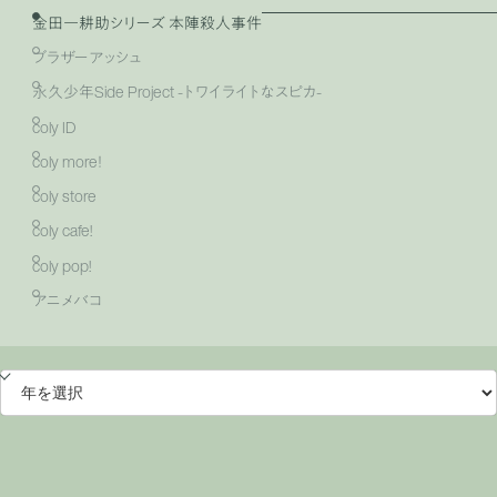
金田一耕助シリーズ 本陣殺人事件
ブラザーアッシュ
永久少年Side Project -トワイライトなスピカ-
coly ID
coly more！
coly store
coly cafe!
coly pop!
アニメバコ