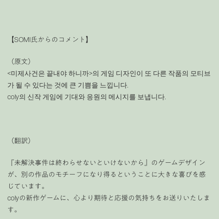
【SOMI氏からのコメント】
（原文）
<미제사건은 끝내야 하니까>의 게임 디자인이 또 다른 작품의 모티브
가 될 수 있다는 것에 큰 기쁨을 느낍니다.
coly의 신작 게임에 기대와 응원의 메시지를 보냅니다.
（翻訳）
『未解決事件は終わらせないといけないから』のゲームデザイン
が、別の作品のモチーフになり得るということに大きな喜びを感
じています。
colyの新作ゲームに、心より期待と応援の気持ちをお送りいたしま
す。