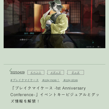
2025.04.09
イベント
メディア
グッズ
#ブレイクマイケース
#coly more！
#coly store
『ブレイクマイケース -1st Anniversary
Conference-』イベントキービジュアルとグッ
ズ情報を解禁！