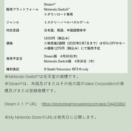
Steam®︎
販売プラットフォーム
Nintendo Switch™
※ダウンロード専用
ジャンル
ミステリーノベルパズルゲーム
対応言語
日本語、英語、中国語簡体字
1,500円（税込み）
価格
※発売後2週間（2025年5月7日まで）は15% OFFのセー
ル価格 1,275円（税込み）にて販売予定
Steam版 4月24日(木)
発売予定日
Nintendo Switch版 4月24日（木）
権利表記
© Seishi Yokomizo 1973 © coly
※Nintendo Switch™は任天堂の商標です。
※Steam®︎は、米国及びまたはその他の国のValve Corporationの商
標及びまたは登録商標です。
Steamストア URL:
https://store.steampowered.com/app/3443380/
※My Nintendo StoreのURLは発売日に公開します。