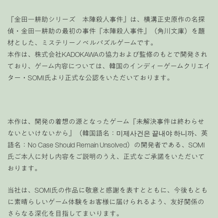
『金田一耕助シリーズ 本陣殺人事件』は、横溝正史原作の名探
偵・金田一耕助の最初の事件『本陣殺人事件』（角川文庫）を題
材とした、ミステリーノベルパズルゲームです。
本作は、株式会社KADOKAWAの協力および監修のもとで開発され
ており、ゲーム内容については、韓国のインディーゲームクリエイ
ター・SOMI氏より正式な公認をいただいております。
本作は、開発の着想の源となったゲーム『未解決事件は終わらせ
ないといけないから』（韓国語名：미제사건은 끝내야 하니까、英
語名：No Case Should Remain Unsolved）の開発者である、SOMI
氏ご本人に対し内容をご説明のうえ、正式なご承諾をいただいて
おります。
当社は、SOMI氏の作品に敬意と感謝を表すとともに、今後もとも
に素晴らしいゲーム体験をお客様に届けられるよう、友好関係の
さらなる深化を目指してまいります。