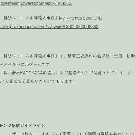
//store.steampowered.com/app/3443380/
耕助シリーズ 本陣殺人事件』My Nintendo Store URL:
/store-jp.nintendo.com/item/software/D70010000092352
一耕助シリーズ 本陣殺人事件』は、横溝正史原作の名探偵・金田一耕
ーノベルパズルゲームです。
、株式会社KADOKAWAの協力および監修のもとで開発されており、
I氏より正式な公認をいただいております。
テンツ配信ガイドライン
、ユーザーの皆さまによるプレイ画面・プレイ動画の投稿や共有につい