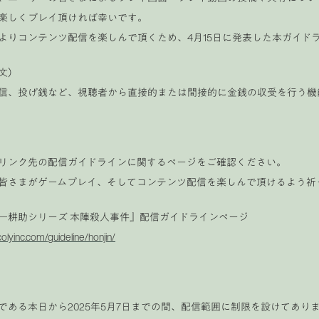
楽しくプレイ頂ければ幸いです。
よりコンテンツ配信を楽しんで頂くため、4月15日に発表した本ガイド
文）
信、投げ銭など、視聴者から直接的または間接的に金銭の収受を行う機
リンク先の配信ガイドラインに関するページをご確認ください。
皆さまがゲームプレイ、そしてコンテンツ配信を楽しんで頂けるよう祈
一耕助シリーズ 本陣殺人事件』配信ガイドラインページ
colyinc.com/guideline/honjin/
である本日から2025年5月7日までの間、配信範囲に制限を設けてあり