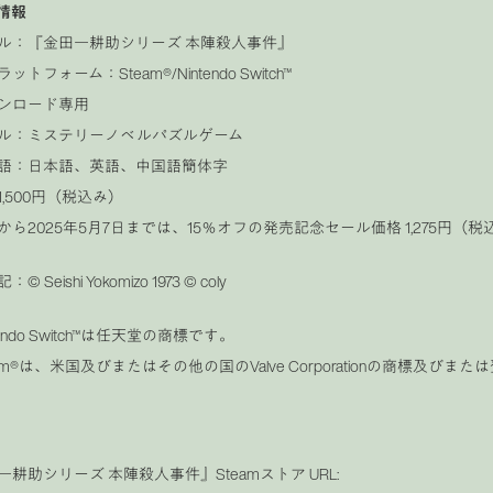
情報
ル：『金田一耕助シリーズ 本陣殺人事件』
トフォーム：Steam®︎/Nintendo Switch™
ンロード専用
ル：ミステリーノベルパズルゲーム
語：日本語、英語、中国語簡体字
,500円（税込み）
から2025年5月7日までは、15％オフの発売記念セール価格 1,275円（
 Seishi Yokomizo 1973 © coly
tendo Switch™は任天堂の商標です。
am®︎は、米国及びまたはその他の国のValve Corporationの商標及びま
一耕助シリーズ 本陣殺人事件』Steamストア URL: