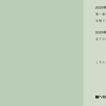
2025
第一章
※第十
2025
全ての
こちら
■
PV