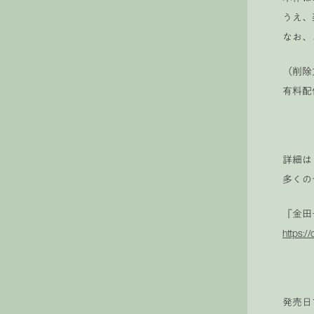
うえ、
なお、
（削除
有料配
詳細は
多くの
『金田
https://
発売日