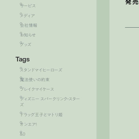
発売
サービス
メディア
会社情報
お知らせ
グッズ
Tags
スタンドマイヒーローズ
魔法使いの約束
ブレイクマイケース
ディズニー スパークリンク・スター
ズ
ドラッグ王子とマトリ姫
オンエア！
&0