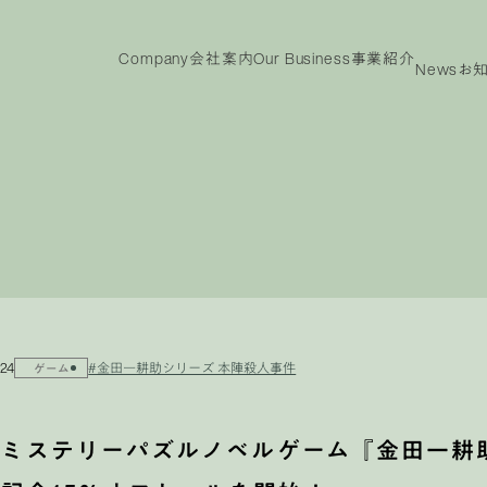
Company
会社案内
Our Business
事業紹介
News
お
ny
Our
IR
Business
投資家情報
事業紹介
投資家情報
メッ
ビジョン
代表メッセージ
沿革
役員紹介
会社概要
TOP
電子
事業紹介TOP
製品紹介
.24
#金田一耕助シリーズ 本陣殺人事件
ゲーム
lyミステリーパズルノベルゲーム『金田一