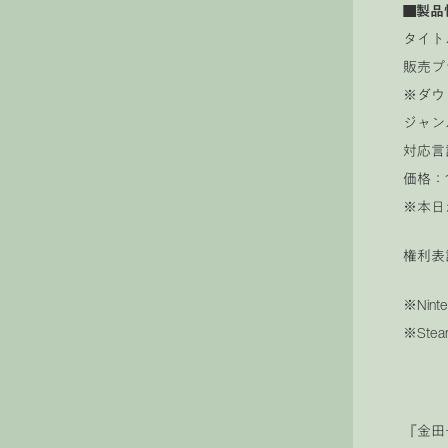
■製品
タイト
販売プラッ
※ダウ
ジャン
対応言
価格：1
※本日
権利表記：©
※Nin
※Ste
『金田