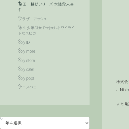
金田一耕助シリーズ 本陣殺人事
件
ブラザーアッシュ
永久少年Side Project -トワイライ
トなスピカ-
coly ID
coly more！
coly store
coly cafe!
coly pop!
株式会
アニメバコ
、Nin
また発