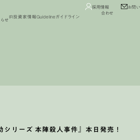
採用情報
お問い
合わせ
IR
投資家情報
Guideline
ガイドライン
知らせ
Guideline
コンテンツガイドライン
ガイドライン
プライバシーポリシー
カスタマーハラスメント
セージ
IRニュース
業績・財務情報
IRカレンダー
公告
免責事項
よくあるご質問
IRライブラリ
株式情報
耕助シリーズ 本陣殺人事件』本日発売！