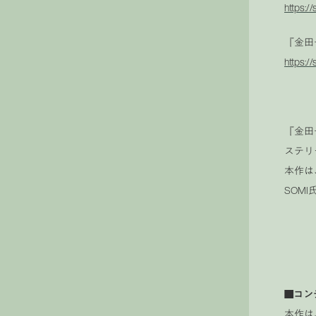
https:
『金田一
https:/
『金田
ステリ
本作は
SOM
■コン
本作は