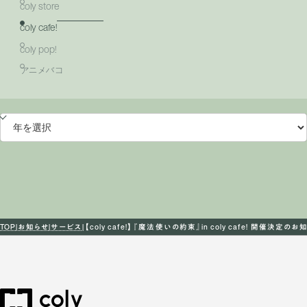
coly store
coly cafe!
coly pop!
アニメバコ
TOP
お知らせ
サービス
【coly cafe!】『魔法使いの約束』in coly cafe! 開催決定のお