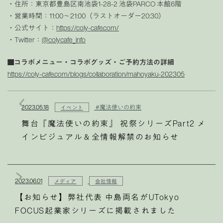
・住所：東京都豊島区南池袋1-28-2 池袋PARCO 本館6階
・営業時間：11:00〜21:00（ラストオーダー20:30）
・公式サイト：
https://coly-cafe.com/
・Twitter：
@colycafe_info
■コラボメニュー・コラボグッズ・ご予約方法の詳細
https://coly-cafe.com/blogs/collaboration/mahoyaku-202305
2023.05.18
#魔法使いの約束
イベント
舞台『魔法使いの約束』 祝祭シリーズPart2 メ
インビジュアル＆全情報解禁のお知らせ
2023.06.01
メディア
会社情報
【お知らせ】弊社代表 中島両名がUTokyo
FOCUS起業家シリーズに掲載されました