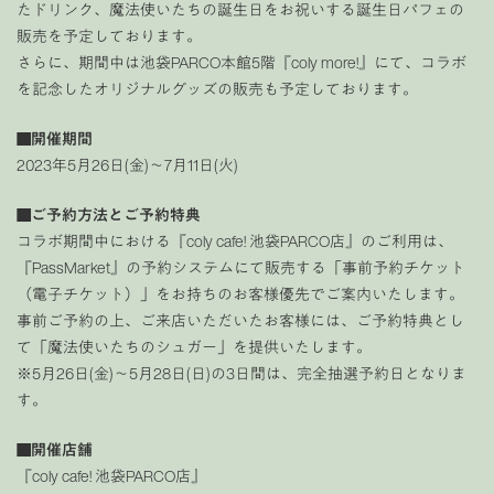
たドリンク、魔法使いたちの誕生日をお祝いする誕生日パフェの
販売を予定しております。
さらに、期間中は池袋PARCO本館5階『coly more!』にて、コラボ
を記念したオリジナルグッズの販売も予定しております。
■開催期間
2023年5月26日(金)〜7月11日(火)
■ご予約方法とご予約特典
コラボ期間中における『coly cafe! 池袋PARCO店』のご利用は、
『PassMarket』の予約システムにて販売する「事前予約チケット
（電子チケット）」をお持ちのお客様優先でご案内いたします。
事前ご予約の上、ご来店いただいたお客様には、ご予約特典とし
て「魔法使いたちのシュガー」を提供いたします。
※5月26日(金)〜5月28日(日)の3日間は、完全抽選予約日となりま
す。
■開催店舗
『coly cafe! 池袋PARCO店』