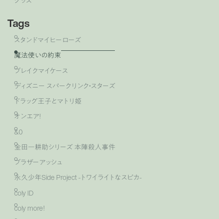
グッズ
Tags
スタンドマイヒーローズ
魔法使いの約束
ブレイクマイケース
ディズニー スパークリンク・スターズ
ドラッグ王子とマトリ姫
オンエア！
&0
金田一耕助シリーズ 本陣殺人事件
ブラザーアッシュ
永久少年Side Project -トワイライトなスピカ-
coly ID
coly more！