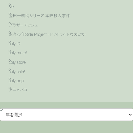
&0
金田一耕助シリーズ 本陣殺人事件
ブラザーアッシュ
永久少年Side Project -トワイライトなスピカ-
coly ID
coly more！
coly store
coly cafe!
coly pop!
アニメバコ