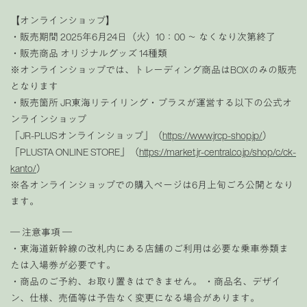
【オンラインショップ】
・販売期間 2025年6月24日（火）10：00 ～ なくなり次第終了
・販売商品 オリジナルグッズ 14種類
※オンラインショップでは、トレーディング商品はBOXのみの販売
となります
・販売箇所 JR東海リテイリング・プラスが運営する以下の公式オ
ンラインショップ
「JR-PLUSオンラインショップ」（
https://www.jrcp-shop.jp/
）
「PLUSTA ONLINE STORE」（
https://market.jr-central.co.jp/shop/c/ck-
kanto/
）
※各オンラインショップでの購入ページは6月上旬ごろ公開となり
ます。
― 注意事項 ―
・東海道新幹線の改札内にある店舗のご利用は必要な乗車券類ま
たは入場券が必要です。
・商品のご予約、お取り置きはできません。 ・商品名、デザイ
ン、仕様、売価等は予告なく変更になる場合があります。