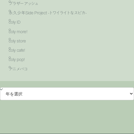
ブラザーアッシュ
永久少年Side Project -トワイライトなスピカ-
coly ID
coly more！
coly store
coly cafe!
coly pop!
アニメバコ