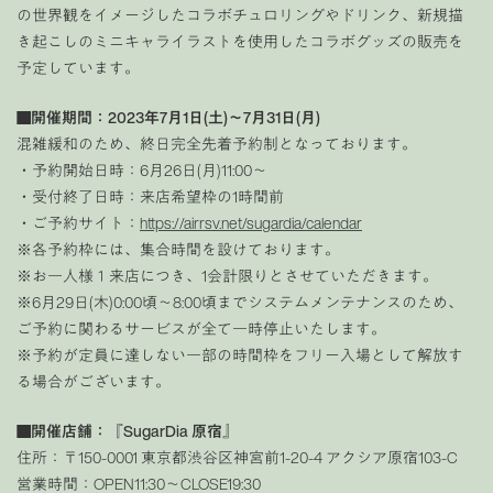
の世界観をイメージしたコラボチュロリングやドリンク、新規描
き起こしのミニキャライラストを使用したコラボグッズの販売を
予定しています。
■
開催期間：2023年7月1日(土)〜7月31日(月)
混雑緩和のため、終日完全先着予約制となっております。
・予約開始日時：6月26日(月)11:00〜
・受付終了日時：来店希望枠の1時間前
・ご予約サイト：
https://airrsv.net/sugardia/calendar
※各予約枠には、集合時間を設けております。
※お一人様１来店につき、1会計限りとさせていただきます。
※6月29日(木)0:00頃〜8:00頃までシステムメンテナンスのため、
ご予約に関わるサービスが全て一時停止いたします。
※予約が定員に達しない一部の時間枠をフリー入場として解放す
る場合がございます。
■
開催店舗：『SugarDia 原宿』
住所：〒150-0001 東京都渋谷区神宮前1-20-4 アクシア原宿103-C
営業時間：OPEN11:30〜CLOSE19:30