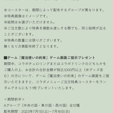
※コースターは、期間によって配布するグループが異なります。
※特典画像はイメージです。
※絵柄はお選びいただけません。
※ご注文数により特典を複数お渡しする際でも、同じ絵柄が出る
ことがございます。
※特典の数量には限りがございます。
無くなり次第配布終了となります。
■
ゲーム『魔法使いの約束』ゲーム画面ご提示プレゼント
期間中、コラボチュロリングまたはコラボドリンクのどちらかを
ご購入の上、お会計の合計金額が税込1,000円以上（※グッズ含
む）の方について、ゲーム『魔法使いの約束』のゲーム画面をご提
示いただきますと、コラボメニューご注文特典コースターをラン
ダムでさらにもう1枚プレゼントいたします。
＜期間前半＞
Aグループ（中央の国・東の国・西の国）全12種
配布期間：2023年7月1日(土)〜7月16日(日)