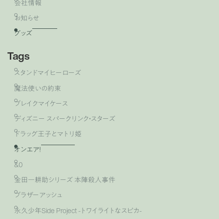
会社情報
お知らせ
グッズ
Tags
スタンドマイヒーローズ
魔法使いの約束
ブレイクマイケース
ディズニー スパークリンク・スターズ
ドラッグ王子とマトリ姫
オンエア！
&0
金田一耕助シリーズ 本陣殺人事件
ブラザーアッシュ
永久少年Side Project -トワイライトなスピカ-