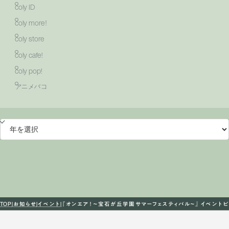
coly ID
coly more！
coly store
coly cafe!
coly pop!
アニメバコ
TOP
お知らせ
イベント
『オンエア ! 〜宝石が丘学園サマーフェスティバル〜』 イベント