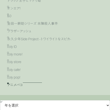
ドラッグ王子とマトリ姫
オンエア！
&0
金田一耕助シリーズ 本陣殺人事件
ブラザーアッシュ
永久少年Side Project -トワイライトなスピカ-
coly ID
coly more！
coly store
coly cafe!
coly pop!
アニメバコ