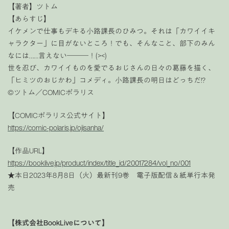
【著者】ツトム
【あらすじ】
イケメンで仕事もデキる小路課長のひみつ。それは「カワイイキ
ャラクター」に目がないところ！でも、そんなこと、部下のみん
なには……言えない―――！(><)
世を忍び、カワイイものを愛でるおじさんの日々の葛藤を描く、
「ヒミツのおじかわ」コメディ。小路課長の明日はどっちだ!?
©ツトム／COMICポラリス
【COMICポラリス公式サイト】
https://comic-polaris.jp/ojisanha/
【作品URL】
https://booklive.jp/product/index/title_id/20017284/vol_no/001
★本日2023年8月8日（火）最新刊9巻 電子版配信＆紙単行本発
売
【株式会社BookLiveについて】