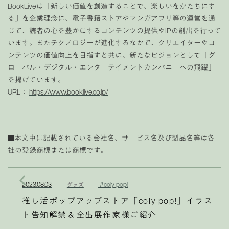
BookLiveは「新しい価値を創造することで、楽しいをかたちにす
る」を企業理念に、電子書籍ストアやマンガアプリ等の運営を通
じて、読者の心を豊かにするコンテンツの提供やIPの創出を行って
います。またテクノロジーが進化するなかで、クリエイターやコ
ンテンツの価値向上を目指すと共に、新たなビジョンとして「グ
ローバル・デジタル・エンターテイメントカンパニーへの飛躍」
を掲げています。
URL：
https://www.booklive.co.jp/
■本文中に記載されている会社名、サービス名及び製品名等は各
社の登録商標または商標です。
2023.08.03
#coly pop!
グッズ
推し活ポップアップストア「coly pop!」イラス
ト告知解禁＆全出展作家様ご紹介