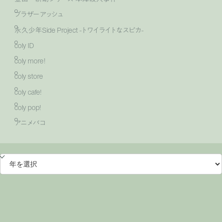
ブラザーアッシュ
永久少年Side Project -トワイライトなスピカ-
coly ID
coly more！
coly store
coly cafe!
coly pop!
アニメバコ