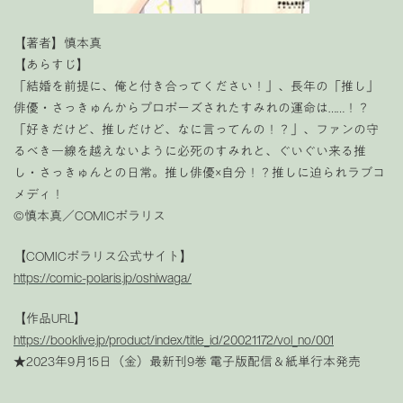
【著者】慎本真
【あらすじ】
「結婚を前提に、俺と付き合ってください！」、長年の「推し」
俳優・さっきゅんからプロポーズされたすみれの運命は……！？
「好きだけど、推しだけど、なに言ってんの！？」、ファンの守
るべき一線を越えないように必死のすみれと、ぐいぐい来る推
し・さっきゅんとの日常。推し俳優×自分！？推しに迫られラブコ
メディ！
©慎本真／COMICポラリス
【COMICポラリス公式サイト】
https://comic-polaris.jp/oshiwaga/
【作品URL】
https://booklive.jp/product/index/title_id/20021172/vol_no/001
★2023年9月15日（金）最新刊9巻 電子版配信＆紙単行本発売