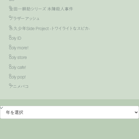
金田一耕助シリーズ 本陣殺人事件
ブラザーアッシュ
永久少年Side Project -トワイライトなスピカ-
coly ID
coly more！
coly store
coly cafe!
coly pop!
アニメバコ