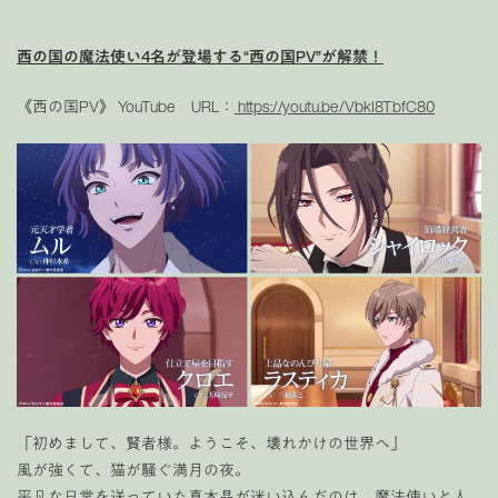
西の国の魔法使い4名が登場する“西の国PV”が解禁！
《西の国PV》 YouTube URL：
https://youtu.be/VbkI8TbfC80
「初めまして、賢者様。ようこそ、壊れかけの世界へ」
風が強くて、猫が騒ぐ満月の夜。
平凡な日常を送っていた真木晶が迷い込んだのは、魔法使いと人