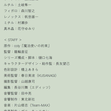
ルチル：土岐隼一
フィガロ：森川智之
レノックス：帆世雄一
ミチル：村瀬歩
真木晶：花守ゆみり
＜ STAFF ＞
原作：coly『魔法使いの約束』
監督：龍輪直征
シリーズ構成・脚本：樋口七海
キャラクターデザイン・総作監：長友望己
色彩設計：橋上あきら
美術監督：春日美波（KUSANAGI）
撮影監督：山越康司
編集：長谷川舞（エディッツ）
音響監督：田中亮
音響制作：東北新社
音楽：片山修志（Team-MAX）