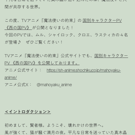
間が共存する世界。
この度、TVアニメ『魔法使いの約束』の
国別キャラクターPV
《西の国PV》
が公開となりました！
今回のPVでは、ムル、シャイロック、クロエ、ラスティカの４名
が登場♪ ぜひご覧ください！
TVアニメ『魔法使いの約束』公式サイトでも、
国別キャラクター
PV 《西の国PV》を公開しております。
アニメ公式サイト：
https://sh-anime.shochiku.co.jp/mahoyaku-
anime/
アニメ公式X： @mahoyaku_anime
＜イントロダクション＞
初めまして、賢者様。ようこそ、壊れかけの世界へ。
風が強くて、猫が騒ぐ満月の夜。平凡な日常を送っていた真木晶