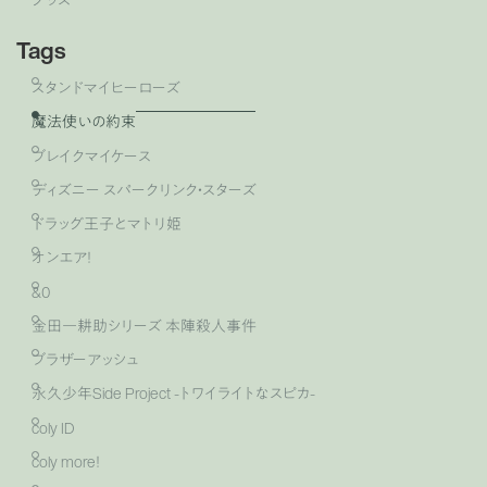
Tags
スタンドマイヒーローズ
魔法使いの約束
ブレイクマイケース
ディズニー スパークリンク・スターズ
ドラッグ王子とマトリ姫
オンエア！
&0
金田一耕助シリーズ 本陣殺人事件
ブラザーアッシュ
永久少年Side Project -トワイライトなスピカ-
coly ID
coly more！