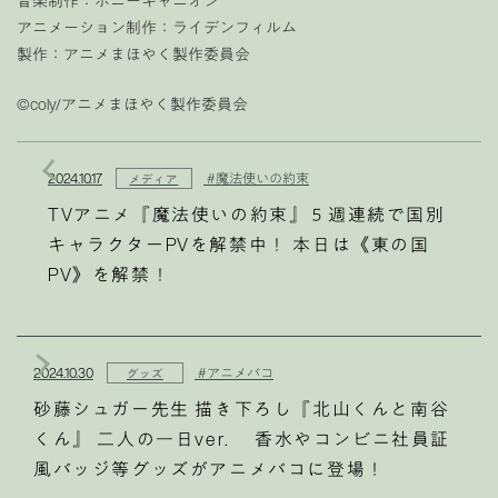
音楽制作：ポニーキャニオン
アニメーション制作：ライデンフィルム
製作：アニメまほやく製作委員会
©︎coly/アニメまほやく製作委員会
2024.10.17
#魔法使いの約束
メディア
TVアニメ『魔法使いの約束』５週連続で国別
キャラクターPVを解禁中！ 本日は《東の国
PV》を解禁！
2024.10.30
#アニメバコ
グッズ
砂藤シュガー先生 描き下ろし『北山くんと南谷
くん』 二人の一日ver. 香水やコンビニ社員証
風バッジ等グッズがアニメバコに登場！