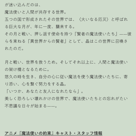
が迷い込んだのは、
魔法使いと人間が共存する世界。
五つの国で形成されたその世界では、〈大いなる厄災〉と呼ばれ
る巨大な月が、年に一度、襲来する。
その月と戦い、押し返す使命を持つ『賢者の魔法使いたち』——彼
らを束ねる『異世界からの賢者』として、晶はこの世界に召喚さ
れたのだ。
月と戦い、世界を救うため。そしてそれ以上に、人間と魔法使い
の架け橋となるために。
悠久の時を生き、自分の心に従い魔法を使う魔法使いたちに、寄
り添い、心を繋ぐ努力をする晶。
「いつか、あなたと友人になれたなら」。
美しく恐ろしい壊れかけの世界で、魔法使いたちとの忘れがたい
不思議な日々が始まる——。
アニメ『魔法使いの約束』キャスト・スタッフ情報