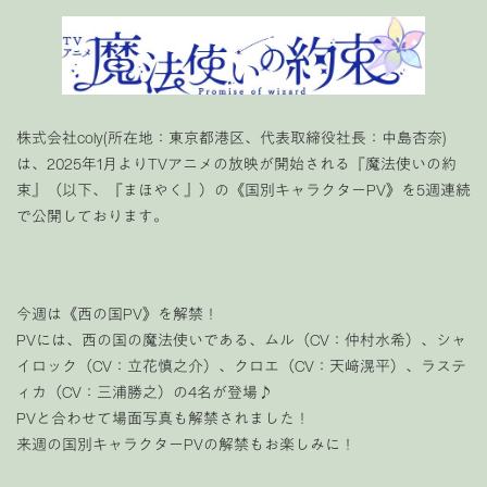
株式会社coly(所在地：東京都港区、代表取締役社長：中島杏奈)
は、2025年1月よりTVアニメの放映が開始される『魔法使いの約
束』（以下、『まほやく』）の《国別キャラクターPV》を5週連続
で公開しております。
今週は《西の国PV》を解禁！
PVには、西の国の魔法使いである、ムル（CV：仲村水希）、シャ
イロック（CV：立花慎之介）、クロエ（CV：天﨑滉平）、ラステ
ィカ（CV：三浦勝之）の4名が登場♪
PVと合わせて場面写真も解禁されました！
来週の国別キャラクターPVの解禁もお楽しみに！