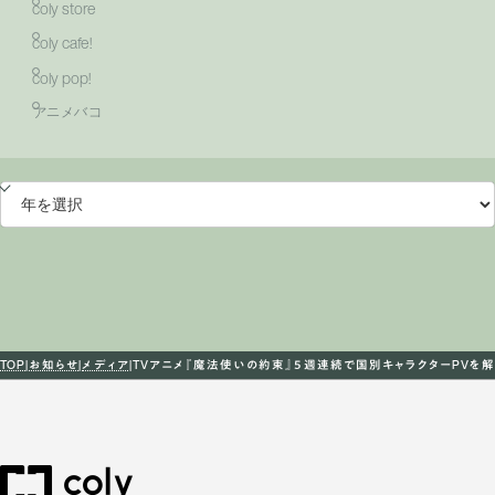
coly store
coly cafe!
coly pop!
アニメバコ
TOP
お知らせ
メディア
TVアニメ『魔法使いの約束』５週連続で国別キャラクターPVを解禁