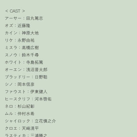
＜ CAST ＞
アーサー：田丸篤志
オズ：近藤隆
カイン：神原大地
リケ：永野由祐
ミスラ：高橋広樹
スノウ：鈴木千尋
ホワイト：寺島拓篤
オーエン：浅沼晋太郎
ブラッドリー：日野聡
シノ：岡本信彦
ファウスト：伊東健人
ヒースクリフ：河本啓佑
ネロ：杉山紀彰
ムル：仲村水希
シャイロック：立花慎之介
クロエ：天﨑滉平
ラスティカ：三浦勝之