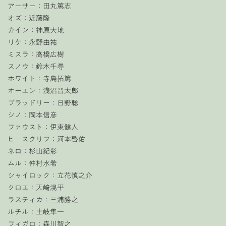
アーサー：田丸篤志
オズ：近藤隆
カイン：神原大地
リケ：永野由祐
ミスラ：高橋広樹
スノウ：鈴木千尋
ホワイト：寺島拓篤
オーエン：浅沼晋太郎
ブラッドリー：日野聡
シノ：岡本信彦
ファウスト：伊東健人
ヒースクリフ：河本啓佑
ネロ：杉山紀彰
ムル：仲村水希
シャイロック：立花慎之介
クロエ：天﨑滉平
ラスティカ：三浦勝之
ルチル：土岐隼一
フィガロ：森川智之