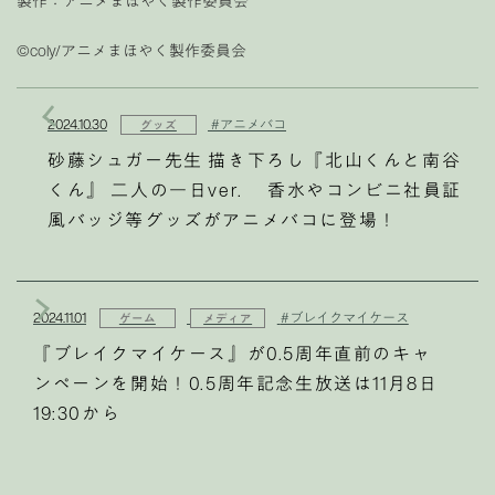
製作：アニメまほやく製作委員会
©︎coly/アニメまほやく製作委員会
2024.10.30
#アニメバコ
グッズ
砂藤シュガー先生 描き下ろし『北山くんと南谷
くん』 二人の一日ver. 香水やコンビニ社員証
風バッジ等グッズがアニメバコに登場！
2024.11.01
#ブレイクマイケース
ゲーム
メディア
『ブレイクマイケース』が0.5周年直前のキャ
ンペーンを開始！0.5周年記念生放送は11月8日
19:30から