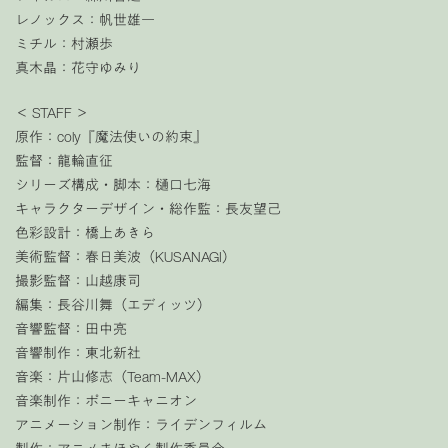
レノックス：帆世雄一
ミチル：村瀬歩
真木晶：花守ゆみり
＜ STAFF ＞
原作：coly『魔法使いの約束』
監督：龍輪直征
シリーズ構成・脚本：樋口七海
キャラクターデザイン・総作監：長友望己
色彩設計：橋上あきら
美術監督：春日美波（KUSANAGI）
撮影監督：山越康司
編集：長谷川舞（エディッツ）
音響監督：田中亮
音響制作：東北新社
音楽：片山修志（Team-MAX）
音楽制作：ポニーキャニオン
アニメーション制作：ライデンフィルム