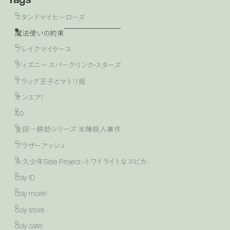
スタンドマイヒーローズ
魔法使いの約束
ブレイクマイケース
ディズニー スパークリンク・スターズ
ドラッグ王子とマトリ姫
オンエア！
&0
金田一耕助シリーズ 本陣殺人事件
ブラザーアッシュ
永久少年Side Project -トワイライトなスピカ-
coly ID
coly more！
coly store
coly cafe!