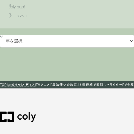
coly pop!
アニメバコ
TOP
お知らせ
メディア
TVアニメ『魔法使いの約束』５週連続で国別キャラクターPVを解禁