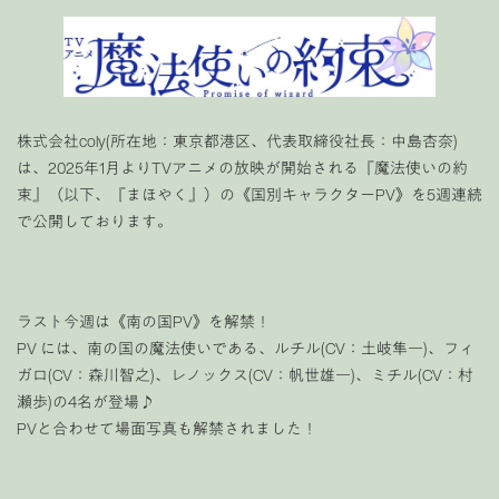
株式会社coly(所在地：東京都港区、代表取締役社長：中島杏奈)
は、2025年1月よりTVアニメの放映が開始される『魔法使いの約
束』（以下、『まほやく』）の《国別キャラクターPV》を5週連続
で公開しております。
ラスト今週は《南の国PV》を解禁！
PV には、南の国の魔法使いである、ルチル(CV：土岐隼一)、フィ
ガロ(CV：森川智之)、レノックス(CV：帆世雄一)、ミチル(CV：村
瀬歩)の4名が登場♪
PVと合わせて場面写真も解禁されました！