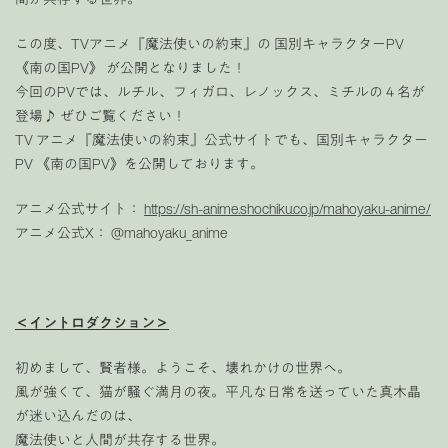
この度、TVアニメ『魔法使いの約束』の 国別キャラクターPV
《南の国PV》 が公開となりました！
今回のPVでは、ルチル、フィガロ、レノックス、ミチルの４名が
登場♪ ぜひご覧ください！
TV アニメ『魔法使いの約束』公式サイトでも、国別キャラクター
PV 《南の国PV》を公開しております。
アニメ公式サイト：
https://sh-anime.shochiku.co.jp/mahoyaku-anime/
アニメ公式X： @mahoyaku_anime
＜イントロダクション＞
初めまして、賢者様。ようこそ、壊れかけの世界へ。
風が強くて、猫が騒ぐ満月の夜。平凡な日常を送っていた真木晶
が迷い込んだのは、
魔法使いと人間が共存する世界。