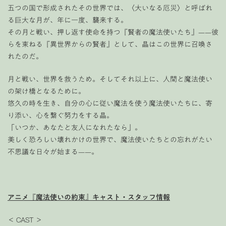
五つの国で形成されたその世界では、〈大いなる厄災〉と呼ばれ
る巨大な月が、年に一度、襲来する。
その月と戦い、押し返す使命を持つ『賢者の魔法使いたち』——彼
らを束ねる『異世界からの賢者』として、晶はこの世界に召喚さ
れたのだ。
月と戦い、世界を救うため。そしてそれ以上に、人間と魔法使い
の架け橋となるために。
悠久の時を生き、自分の心に従い魔法を使う魔法使いたちに、寄
り添い、心を繋ぐ努力をする晶。
「いつか、あなたと友人になれたなら」。
美しく恐ろしい壊れかけの世界で、魔法使いたちとの忘れがたい
不思議な日々が始まる——。
アニメ『魔法使いの約束』キャスト・スタッフ情報
＜ CAST ＞