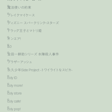
魔法使いの約束
ブレイクマイケース
ディズニー スパークリンク・スターズ
ドラッグ王子とマトリ姫
オンエア！
&0
金田一耕助シリーズ 本陣殺人事件
ブラザーアッシュ
永久少年Side Project -トワイライトなスピカ-
coly ID
coly more！
coly store
coly cafe!
coly pop!