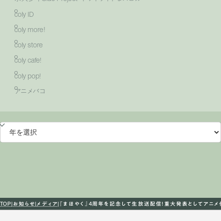
coly ID
coly more！
coly store
coly cafe!
coly pop!
アニメバコ
TOP
お知らせ
メディア
『まほやく』4周年を記念して生放送配信！重大発表としてアニメ