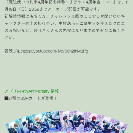
『魔法使いの約束4周年記念特番〜まほやく4周年合コン〜』は、
11
月19日（日）23:59まで
アーカイブ配信が可能です。
初解禁情報はもちろん、チャレンジ企画やここでしか聞けないキ
ャラクター同士の掛け合い、生放送当日に誕生日を迎えたクロエ
のお祝いなど、盛りだくさんの内容になりますのでぜひご覧くだ
さい。
視聴URL :
https://youtube.com/live/6dh2thM8I7g
アプリ内 4th Anniversary 情報
■21種のSSRカードが登場！