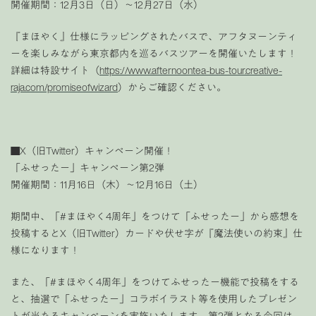
開催期間：12月3日（日）〜12月27日（水）
『まほやく』仕様にラッピングされたバスで、アフタヌーンティ
ーを楽しみながら東京都内を巡るバスツアーを開催いたします！
詳細は特設サイト
（
https://www.afternoontea-bus-tour.creative-
raja.com/promiseofwizard
）
からご確認ください。
■X（旧Twitter）キャンペーン開催！
「ふせったー」キャンペーン第2弾
開催期間：11月16日（木）〜12月16日（土）
期間中、
「#まほやく4周年」をつけて「ふせったー」から感想を
投稿するとX（旧Twitter）カードや伏せ字が『魔法使いの約束』仕
様になります！
また、「
#まほやく4周年
」をつけてふせったー機能で投稿をする
と、抽選で「
ふせったー」コラボイラスト等を使用した
プレゼン
トが当たるキャンペーンを実施いたします。第2弾となる今回は、