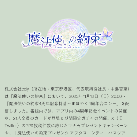
株式会社coly（
所在地：東京都港区、代表取締役社長：中島杏奈
）
は『魔法使いの約束』において、2023年11月12日（日）20:00〜
『魔法使いの約束4周年記念特番〜
まほやく4周年合コン
〜』を配
信しました。番組内では、アプリ内の4周年記念イベントの開催
や、21人全員のカードが登場＆期間限定ガチャの開催、X（旧
Twitter）のRP&投稿件数に応じたマナ石プレゼントキャンペーン
や、
「
魔法使いの約束プレゼンツ
アフタヌーンティーバスツア