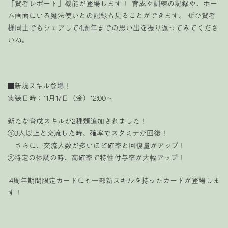
「賢者レポート」機能が登場します！ 育成や訓練の記録や、ホー
ム画面にいる魔法使いとの記録も見ることができます。 ぜひ賢者
様同士でもシェアして4周年までの思い出を振り返ってみてくださ
いね。
■新規スキル登場！
実装日時：11月17日（金）12:00〜
新たな育成スキルが2種類追加されました！
①3人以上と交流した時、確率でスタミナが回復！
さらに、交流人数が多いほど確率と回復量がアップ！
②特定の体調の時、高確率で特性付与率が大幅アップ！
4周年期間限定カードにも一部新スキルを持ったカードが登場しま
す！