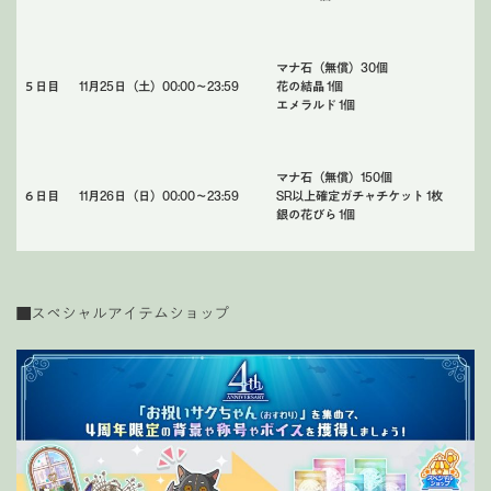
マナ石（無償）30個
５日目
11月25日（土）00:00〜23:59
花の結晶 1個
エメラルド 1個
マナ石（無償）150個
６日目
11月26日（日）00:00〜23:59
SR以上確定ガチャチケット 1枚
銀の花びら 1個
■
スペシャルアイテムショップ