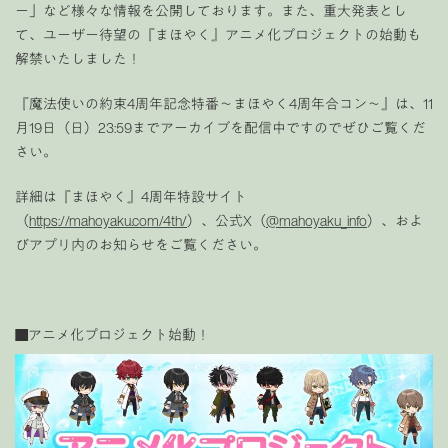
ー」
など様々な情報を公開しております。また、重大発表とし
て、ユーザー待望の『まほやく』アニメ化プロジェクトの始動も
解禁いたしました！
『魔法使いの約束4周年記念特番〜
まほやく4周年合コン
〜』は、11
月19日（日）23:59までアーカイブを配信中ですのでぜひご覧くだ
さい。
詳細は
『まほやく』4周年特設サイト
（
https://mahoyaku.com/4th/
）、
公式X（
@mahoyaku_info
）、およ
びアプリ内のお知らせをご覧ください。
■アニメ化プロジェクト始動！