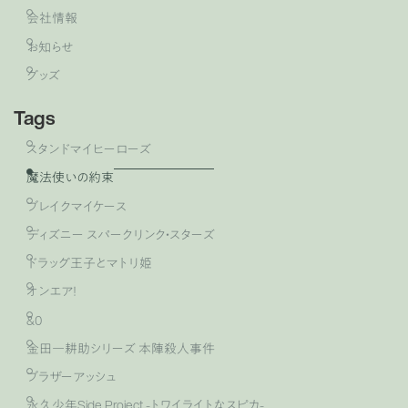
会社情報
お知らせ
グッズ
Tags
スタンドマイヒーローズ
魔法使いの約束
ブレイクマイケース
ディズニー スパークリンク・スターズ
ドラッグ王子とマトリ姫
オンエア！
&0
金田一耕助シリーズ 本陣殺人事件
ブラザーアッシュ
永久少年Side Project -トワイライトなスピカ-