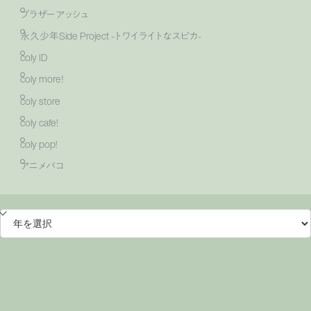
ブラザーアッシュ
永久少年Side Project -トワイライトなスピカ-
coly ID
coly more！
coly store
coly cafe!
coly pop!
アニメバコ