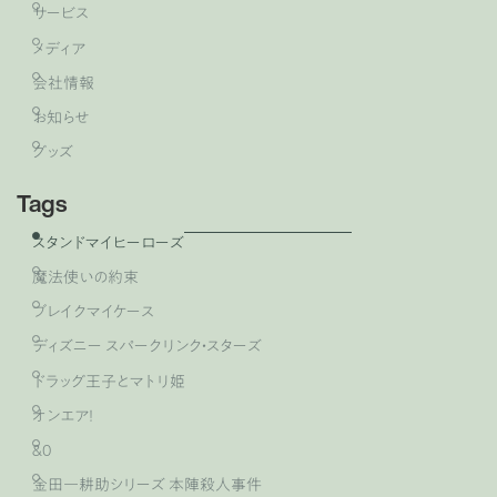
サービス
メディア
会社情報
お知らせ
グッズ
Tags
スタンドマイヒーローズ
魔法使いの約束
ブレイクマイケース
ディズニー スパークリンク・スターズ
ドラッグ王子とマトリ姫
オンエア！
&0
金田一耕助シリーズ 本陣殺人事件