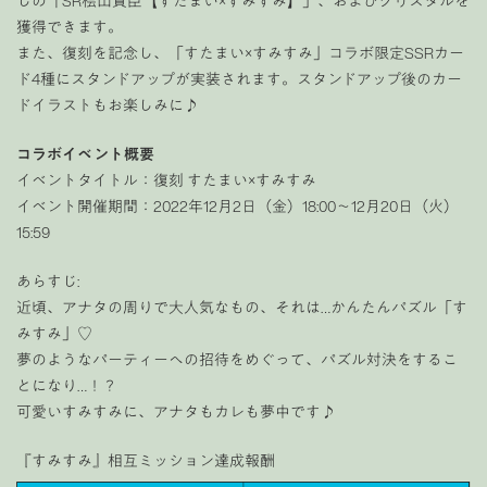
しの「SR桧山貴臣【すたまい×すみすみ】」、およびクリスタルを
獲得できます。
また、復刻を記念し、「すたまい×すみすみ」コラボ限定SSRカー
ド4種にスタンドアップが実装されます。スタンドアップ後のカー
ドイラストもお楽しみに♪
コラボイベント概要
イベントタイトル：復刻 すたまい×すみすみ
イベント開催期間：2022年12月2日（金）18:00〜12月20日（火）
15:59
あらすじ:
近頃、アナタの周りで大人気なもの、それは…かんたんパズル「す
みすみ」♡
夢のようなパーティーへの招待をめぐって、パズル対決をするこ
とになり…！？
可愛いすみすみに、アナタもカレも夢中です♪
『すみすみ』相互ミッション達成報酬