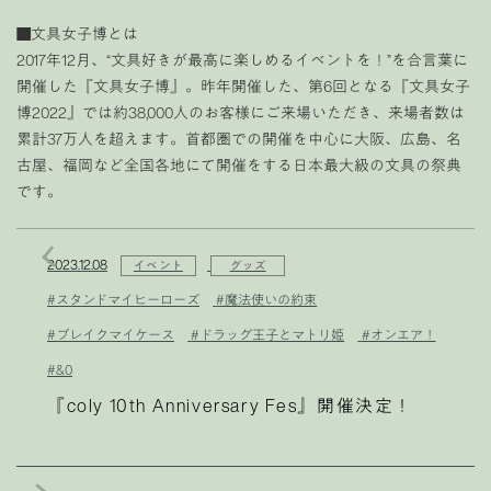
■文具女子博とは
2017年12月、“文具好きが最高に楽しめるイベントを！”を合言葉に
開催した『文具女子博』。昨年開催した、第6回となる『文具女子
博2022』では約38,000人のお客様にご来場いただき、来場者数は
累計37万人を超えます。首都圏での開催を中心に大阪、広島、名
古屋、福岡など全国各地にて開催をする日本最大級の文具の祭典
です。
2023.12.08
イベント
グッズ
#スタンドマイヒーローズ
#魔法使いの約束
#ブレイクマイケース
#ドラッグ王子とマトリ姫
#オンエア！
#&0
『coly 10th Anniversary Fes』開催決定！