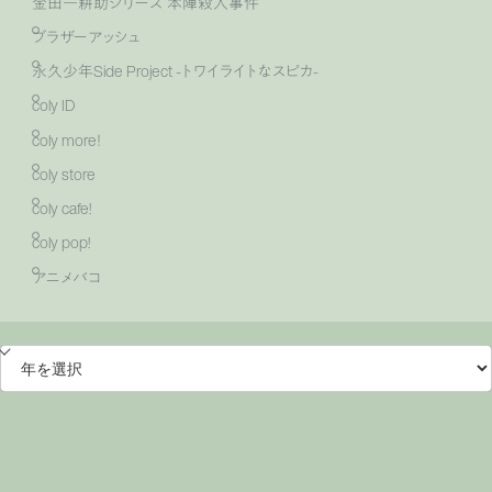
金田一耕助シリーズ 本陣殺人事件
ブラザーアッシュ
永久少年Side Project -トワイライトなスピカ-
coly ID
coly more！
coly store
coly cafe!
coly pop!
アニメバコ