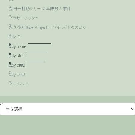
金田一耕助シリーズ 本陣殺人事件
ブラザーアッシュ
永久少年Side Project -トワイライトなスピカ-
coly ID
coly more！
coly store
coly cafe!
coly pop!
アニメバコ