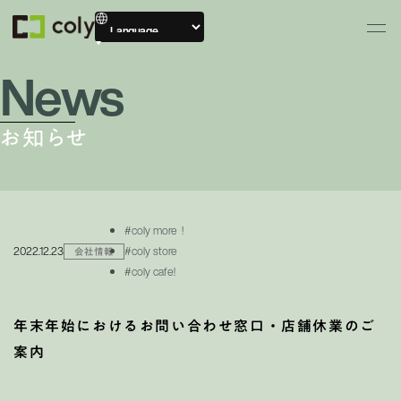
News
お知らせ
#coly more！
2022.12.23
#coly store
会社情報
#coly cafe!
年末年始におけるお問い合わせ窓口・店舗休業のご
案内