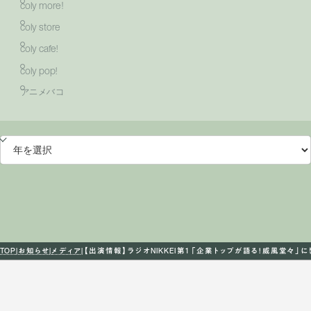
coly more！
coly store
coly cafe!
coly pop!
アニメバコ
TOP
お知らせ
メディア
【出演情報】ラジオNIKKEI第1 「企業トップが語る！威風堂々