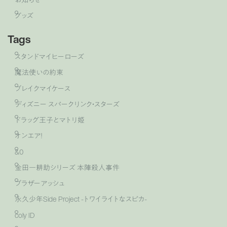
グッズ
Tags
スタンドマイヒーローズ
魔法使いの約束
ブレイクマイケース
ディズニー スパークリンク・スターズ
ドラッグ王子とマトリ姫
オンエア！
&0
金田一耕助シリーズ 本陣殺人事件
ブラザーアッシュ
永久少年Side Project -トワイライトなスピカ-
coly ID