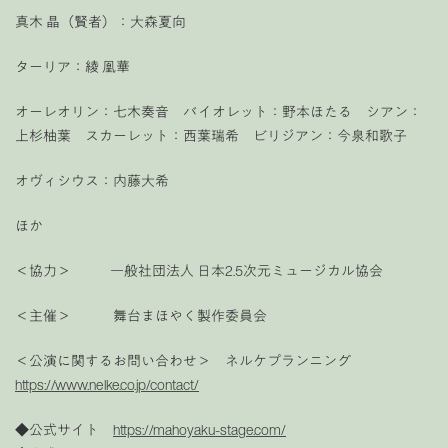
真木 晶（賢者）：大森夏向
ターリア：綾 凰華
オーレオリン：七木奏音 バイオレット：野本ほたる シアン：
上杉柚葉 スカーレット：西葉瑞希 ビリジアン：今泉和歌子
オヴィシウス：内藤大希
ほか
＜協力＞ 一般社団法人 日本2.5次元ミュージカル協会
＜主催＞ 舞台まほやく製作委員会
＜公演に関するお問い合わせ＞ ネルケプランニング
https://www.nelke.co.jp/contact/
◆公式サイト
https://mahoyaku-stage.com/