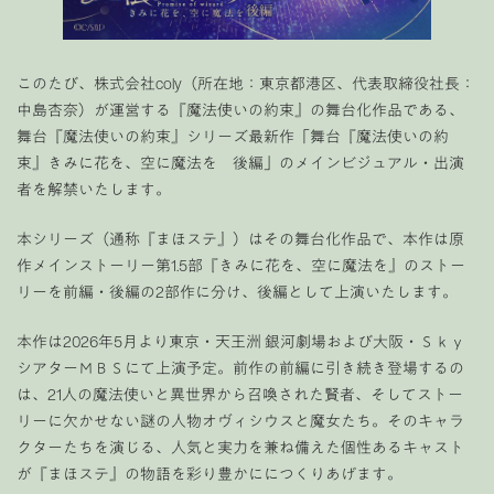
このたび、株式会社coly（所在地：東京都港区、代表取締役社長：
中島杏奈）が運営する『魔法使いの約束』の舞台化作品である、
舞台『魔法使いの約束』シリーズ最新作「舞台『魔法使いの約
束』きみに花を、空に魔法を 後編」のメインビジュアル・出演
者を解禁いたします。
本シリーズ（通称『まほステ』）はその舞台化作品で、本作は原
作メインストーリー第1.5部『きみに花を、空に魔法を』のストー
リーを前編・後編の2部作に分け、後編として上演いたします。
本作は2026年5月より東京・天王洲 銀河劇場および大阪・Ｓｋｙ
シアターＭＢＳにて上演予定。前作の前編に引き続き登場するの
は、21人の魔法使いと異世界から召喚された賢者、そしてストー
リーに欠かせない謎の人物オヴィシウスと魔女たち。そのキャラ
クターたちを演じる、人気と実力を兼ね備えた個性あるキャスト
が『まほステ』の物語を彩り豊かににつくりあげます。