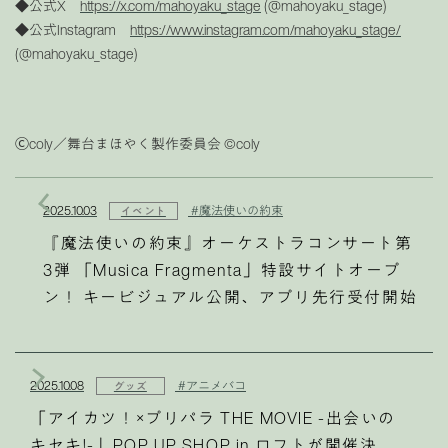
◆公式X
https://x.com/mahoyaku_stage
(@mahoyaku_stage)
◆公式Instagram
https://www.instagram.com/mahoyaku_stage/
(@mahoyaku_stage)
Ⓒcoly／舞台まほやく製作委員会 ©︎coly
2025.10.03
#魔法使いの約束
イベント
『魔法使いの約束』オーケストラコンサート第
3弾 「Musica Fragmenta」特設サイトオープ
ン！ キービジュアル公開、アプリ先行受付開始
2025.10.08
#アニメバコ
グッズ
「アイカツ！×プリパラ THE MOVIE -出会いの
キセキ!-」POP UP SHOP in ロフトが開催決