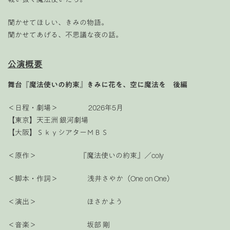
聞かせてほしい、きみの物語。
聞かせてあげる、不思議な夜の話。
公演概要
舞台『魔法使いの約束』きみに花を、空に魔法を 後編
＜日程・劇場＞ 2026年5月
【東京】天王洲 銀河劇場
【大阪】ＳｋｙシアターＭＢＳ
＜原作＞ 『魔法使いの約束』／coly
＜脚本・作詞＞ 浅井さやか（One on One）
＜演出＞ ほさかよう
＜音楽＞ 坂部 剛