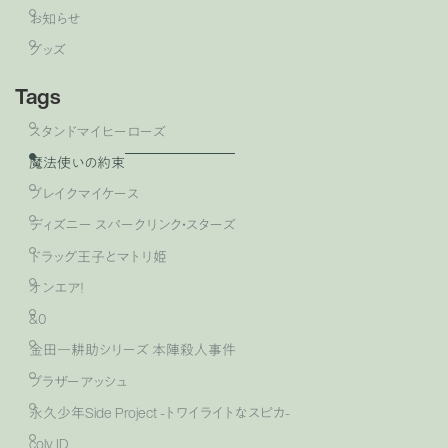
お知らせ
グッズ
Tags
スタンドマイヒーローズ
魔法使いの約束
ブレイクマイケース
ディズニー スパークリンク・スターズ
ドラッグ王子とマトリ姫
オンエア！
&0
金田一耕助シリーズ 本陣殺人事件
ブラザーアッシュ
永久少年Side Project -トワイライトなスピカ-
coly ID