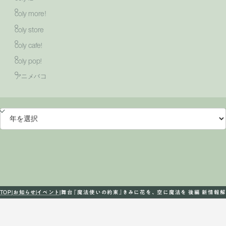
coly more！
coly store
coly cafe!
coly pop!
アニメバコ
TOP
お知らせ
イベント
舞台『魔法使いの約束』きみに花を、空に魔法を 後編 新情報解