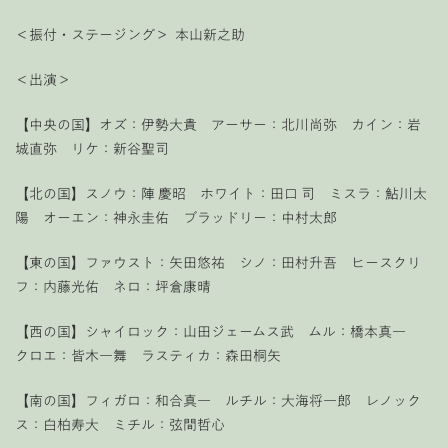
＜振付・ステージング＞ 本山新之助
＜出演＞
【中央の国】オズ：伊勢大貴 アーサー：北川尚弥 カイン：岩
城直弥 リケ：新谷聖司
【北の国】スノウ：陣 慶昭 ホワイト：田口 司 ミスラ：鮎川太
陽 オーエン：神永圭佑 ブラッドリー：中村太郎
【東の国】ファウスト：矢田悠祐 シノ：田村升吾 ヒースクリ
フ：内藤光佑 ネロ：坪倉康晴
【西の国】シャイロック：山田ジェームス武 ムル：橋本真一
クロエ：皆木一舞 ラスティカ：森田桐矢
【南の国】フィガロ：和合真一 ルチル：大海将一郎 レノック
ス：白柏寿大 ミチル：弦間哲心