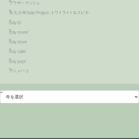
ブラザーアッシュ
永久少年Side Project -トワイライトなスピカ-
coly ID
coly more！
coly store
coly cafe!
coly pop!
アニメバコ