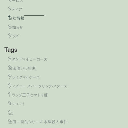
サービス
メディア
会社情報
お知らせ
グッズ
Tags
スタンドマイヒーローズ
魔法使いの約束
ブレイクマイケース
ディズニー スパークリンク・スターズ
ドラッグ王子とマトリ姫
オンエア！
&0
金田一耕助シリーズ 本陣殺人事件