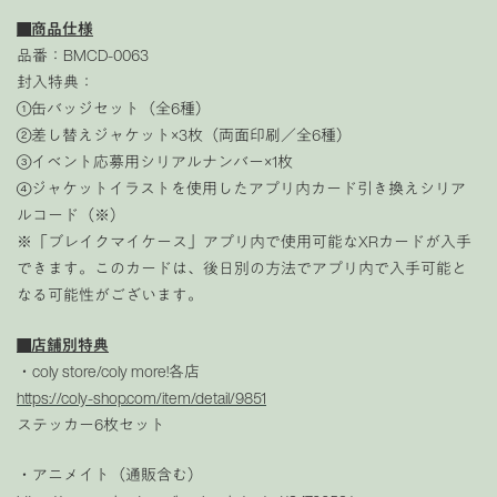
■商品仕様
品番：BMCD-0063
封入特典：
①缶バッジセット（全6種）
②差し替えジャケット×3枚（両面印刷／全6種）
③イベント応募用シリアルナンバー×1枚
④ジャケットイラストを使用したアプリ内カード引き換えシリア
ルコード（※）
※「ブレイクマイケース」アプリ内で使用可能なXRカードが入手
できます。このカードは、後日別の方法でアプリ内で入手可能と
なる可能性がございます。
■店舗別特典
・coly store/coly more!各店
https://coly-shop.com/item/detail/9851
ステッカー6枚セット
・アニメイト（通販含む）