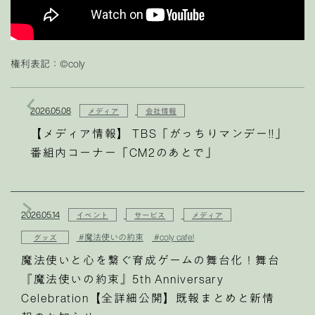
権利表記：©coly
2026.05.08
メディア
会社情報
【メディア情報】 TBS「がっちりマンデー!!」
番組内コーナー「CM2のあとで」
2026.05.14
イベント
サービス
メディア
#魔法使いの約束
#coly cafe!
グッズ
魔法使いと心を繋ぐ育成ゲームの舞台化！舞台
『魔法使いの約束』5th Anniversary
Celebration【全詳細公開】既報まとめと新情