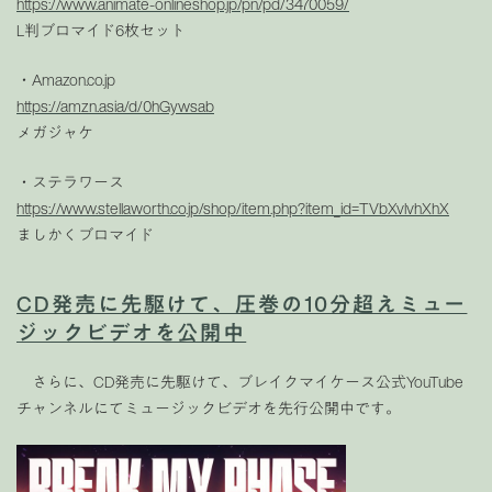
https://www.animate-onlineshop.jp/pn/pd/3470059/
L判ブロマイド6枚セット
・Amazon.co.jp
https://amzn.asia/d/0hGywsab
メガジャケ
・ステラワース
https://www.stellaworth.co.jp/shop/item.php?item_id=TVbXvlvhXhX
ましかくブロマイド
CD発売に先駆けて、圧巻の10分超えミュー
ジックビデオを公開中
さらに、CD発売に先駆けて、ブレイクマイケース公式YouTube
チャンネルにてミュージックビデオを先行公開中です。