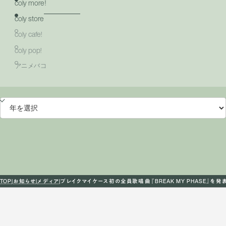
coly more！
coly store
coly cafe!
coly pop!
アニメバコ
TOP
お知らせ
メディア
ブレイクマイケース初の全員歌唱曲『BREAK MY PHASE』を発