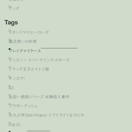
グッズ
Tags
スタンドマイヒーローズ
魔法使いの約束
ブレイクマイケース
ディズニー スパークリンク・スターズ
ドラッグ王子とマトリ姫
オンエア！
&0
金田一耕助シリーズ 本陣殺人事件
ブラザーアッシュ
永久少年Side Project -トワイライトなスピカ-
coly ID