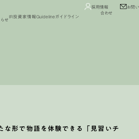
採用情報
お問い
合わせ
IR
投資家情報
Guideline
ガイドライン
知らせ
Guideline
コンテンツガイドライン
ガイドライン
プライバシーポリシー
カスタマーハラスメント
セージ
IRニュース
業績・財務情報
IRカレンダー
公告
免責事項
よくあるご質問
IRライブラリ
株式情報
たな形で物語を体験できる「見習いチ