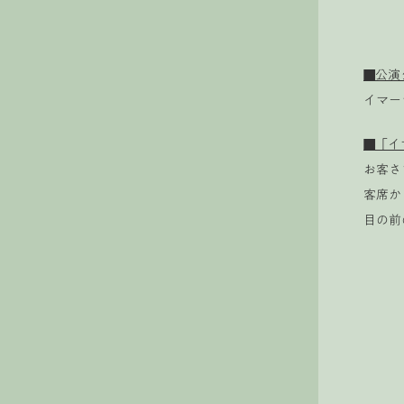
■公演
イマー
■「イ
お客さ
客席か
目の前