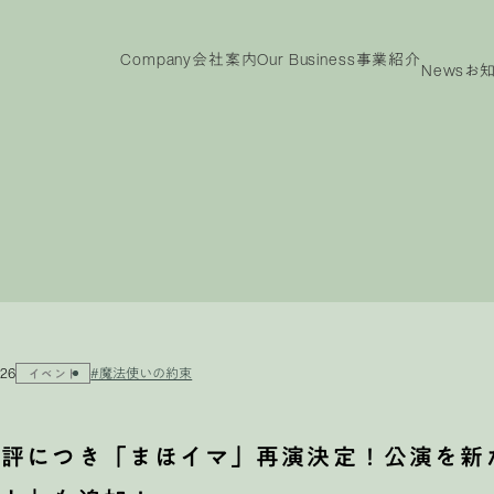
Company
会社案内
Our Business
事業紹介
News
お
ny
Our
IR
Business
投資家情報
事業紹介
投資家情報
メッ
ビジョン
代表メッセージ
沿革
役員紹介
会社概要
TOP
電子
事業紹介TOP
製品紹介
.26
#魔法使いの約束
イベント
好評につき「まほイマ」再演決定！公演を新