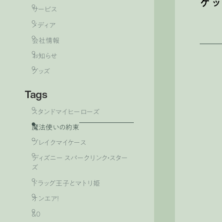
ケ
サービス
メディア
会社情報
お知らせ
グッズ
Tags
スタンドマイヒーローズ
魔法使いの約束
ブレイクマイケース
ディズニー スパークリンク・スター
ズ
ドラッグ王子とマトリ姫
オンエア！
&0