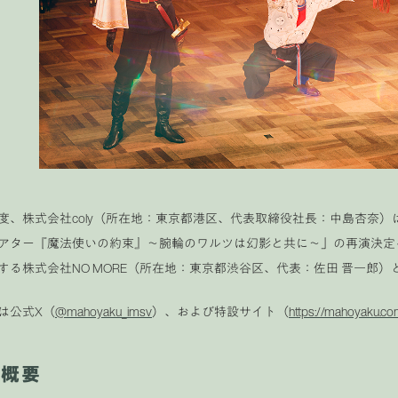
、株式会社coly（所在地：東京都港区、代表取締役社長：中島杏奈）は
アター『魔法使いの約束』〜腕輪のワルツは幻影と共に〜」の再演決定
する株式会社NO MORE（所在地：東京都渋谷区、代表：佐田 晋一郎
は公式X（
@mahoyaku_imsv
）、および特設サイト（
https://mahoyaku.c
催概要