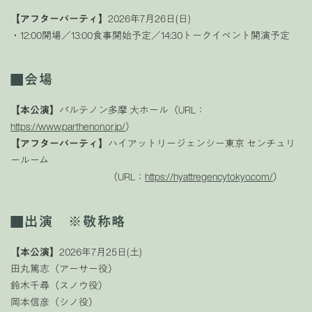
【アフターパーティ】
2026年7月26日(日)
・12:00開場／13:00食事開始予定／14:30トークイベント開演予定
■会場
【本公演】
パルテノン多摩 大ホール（URL：
https://www.parthenon.or.jp/
）
【アフターパーティ】
ハイアットリージェンシー東京 センチュリ
ールーム
（URL：
https://hyattregencytokyo.com/
）
■出演 ※敬称略
【本公演】
2026年7月25日(土)
田丸篤志（アーサー役）
鈴木千尋（スノウ役）
岡本信彦（シノ役）