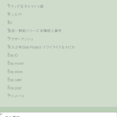
ドラッグ王子とマトリ姫
オンエア！
&0
金田一耕助シリーズ 本陣殺人事件
ブラザーアッシュ
永久少年Side Project -トワイライトなスピカ-
coly ID
coly more！
coly store
coly cafe!
coly pop!
アニメバコ