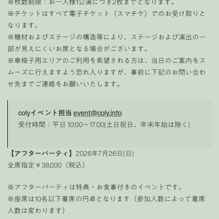
※枚数制限：お一人様1公演につき2枚までとなります。
※チケットはすべて電子チケット（スマチケ）でのお受け取りと
なります。
※機材およびステージの構造等により、ステージおよび演出の一
部が見えにくいお席となる場合がございます。
※車椅子用エリアのご利用を希望される方は、当日のご案内をス
ムーズに行えますよう恐れ入りますが、事前に下記のお問い合わ
せ先までご連絡をお願いいたします。
colyイベント担当
event@coly.info
受付時間：平日 10:00〜17:00(土日祝日、年末年始は除く)
【アフターパーティ】
2026年7月26日(日)
全席指定￥38,000（税込）
※アフターパーティは特典・お食事付きのイベントです。
※座席は10名以下着席の円卓となります（参加人数によって着席
人数は変わります）