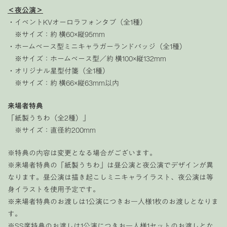
＜夜公演＞
・イベントKVオーロラフォンタブ（全1種）
※サイズ：約 横60×縦95mm
・ホームベース型ミニキャラガーランドバッジ（全1種）
※サイズ：ホームベース型／約 横100×縦132mm
・オリジナル星型付箋（全1種）
※サイズ：約 横66×縦63mm以内
来場者特典
「紙製うちわ（全2種）」
※サイズ：直径約200mm
※特典の内容は変更となる場合がございます。
※来場者特典の「紙製うちわ」は昼公演と夜公演でデザインが異
なります。昼公演は描き起こしミニキャライラスト、夜公演は等
身イラストを使用予定です。
※来場者特典のお渡しは1公演につきお一人様1枚のお渡しとなりま
す。
※SS席特典のお渡しは1公演につきお一人様1セットのお渡しとな