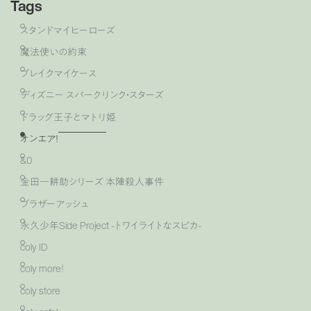
Tags
スタンドマイヒーローズ
魔法使いの約束
ブレイクマイケース
ディズニー スパークリンク・スターズ
ドラッグ王子とマトリ姫
オンエア！
&0
金田一耕助シリーズ 本陣殺人事件
ブラザーアッシュ
永久少年Side Project -トワイライトなスピカ-
coly ID
coly more！
coly store