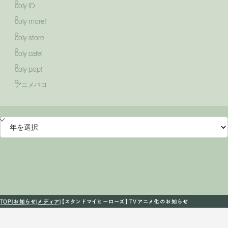
coly ID
coly more！
coly store
coly cafe!
coly pop!
アニメバコ
TOP
お知らせ
メディア
【スタンドマイヒーローズ】TVアニメ化のお知らせ