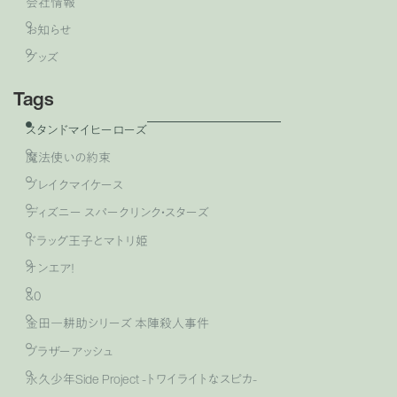
会社情報
お知らせ
グッズ
Tags
スタンドマイヒーローズ
魔法使いの約束
ブレイクマイケース
ディズニー スパークリンク・スターズ
ドラッグ王子とマトリ姫
オンエア！
&0
金田一耕助シリーズ 本陣殺人事件
ブラザーアッシュ
永久少年Side Project -トワイライトなスピカ-