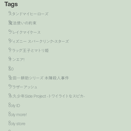
Tags
スタンドマイヒーローズ
魔法使いの約束
ブレイクマイケース
ディズニー スパークリンク・スターズ
ドラッグ王子とマトリ姫
オンエア！
&0
金田一耕助シリーズ 本陣殺人事件
ブラザーアッシュ
永久少年Side Project -トワイライトなスピカ-
coly ID
coly more！
coly store