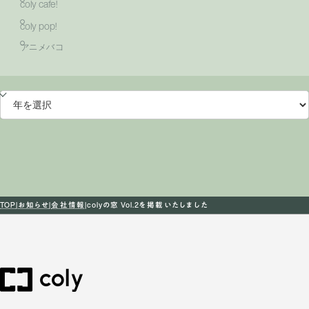
coly cafe!
coly pop!
アニメバコ
TOP
お知らせ
会社情報
colyの窓 Vol.2を掲載いたしました