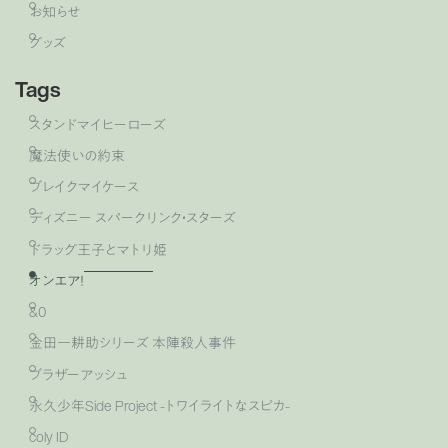
お知らせ
グッズ
Tags
スタンドマイヒーローズ
魔法使いの約束
ブレイクマイケース
ディズニー スパークリンク・スターズ
ドラッグ王子とマトリ姫
オンエア！
&0
金田一耕助シリーズ 本陣殺人事件
ブラザーアッシュ
永久少年Side Project -トワイライトなスピカ-
coly ID