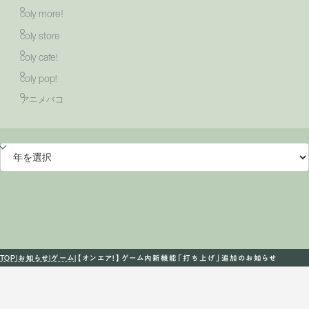
coly more！
coly store
coly cafe!
coly pop!
アニメバコ
TOP
お知らせ
ゲーム
【オンエア！】ゲーム内新機能「打ち上げ」追加のお知らせ