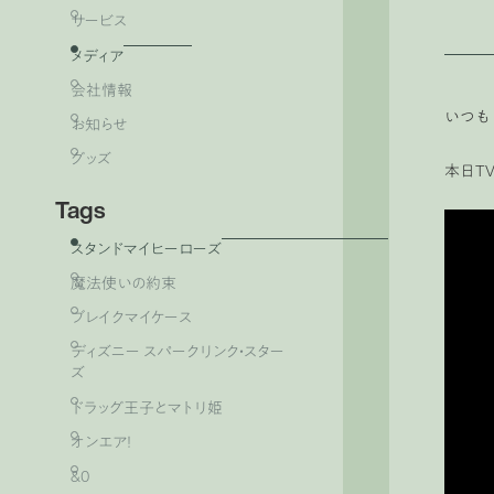
サービス
メディア
会社情報
いつも
お知らせ
グッズ
本日T
Tags
スタンドマイヒーローズ
魔法使いの約束
ブレイクマイケース
ディズニー スパークリンク・スター
ズ
ドラッグ王子とマトリ姫
オンエア！
&0