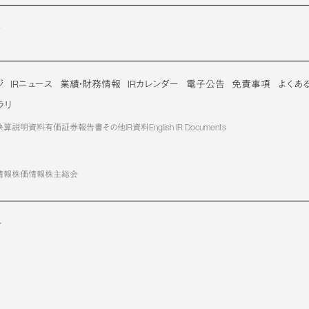
介
ジ
IRニュース
業績・財務情報
IRカレンダー
電子公告
免責事項
よくあ
ラリ
決算説明資料
有価証券報告書
その他IR資料
English IR Documents
報
情報
株価情報
株主総会
せ