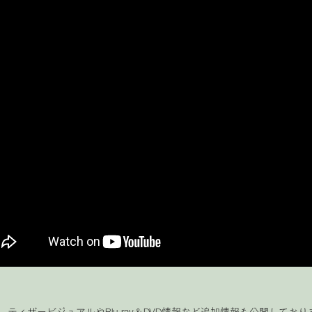
、ティザービジュアルやBlu-ray＆DVD情報など追加情報も公開しており