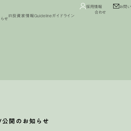
採用情報
お問い
合わせ
IR
投資家情報
Guideline
ガイドライン
知らせ
Guideline
コンテンツガイドライン
ガイドライン
プライバシーポリシー
カスタマーハラスメント
セージ
IRニュース
業績・財務情報
IRカレンダー
公告
免責事項
よくあるご質問
IRライブラリ
株式情報
V公開のお知らせ