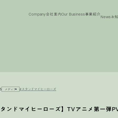
Company
会社案内
Our Business
事業紹介
News
お
ny
Our
IR
Business
投資家情報
事業紹介
投資家情報
メッ
ビジョン
代表メッセージ
沿革
役員紹介
会社概要
TOP
電子
事業紹介TOP
製品紹介
15
#スタンドマイヒーローズ
メディア
タンドマイヒーローズ】TVアニメ第一弾P