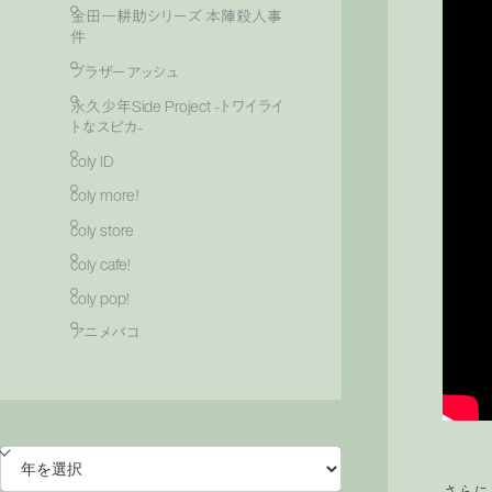
金田一耕助シリーズ 本陣殺人事
件
ブラザーアッシュ
永久少年Side Project -トワイライ
トなスピカ-
coly ID
coly more！
coly store
coly cafe!
coly pop!
アニメバコ
さらに