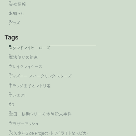
会社情報
お知らせ
グッズ
Tags
スタンドマイヒーローズ
魔法使いの約束
ブレイクマイケース
ディズニー スパークリンク・スターズ
ドラッグ王子とマトリ姫
オンエア！
&0
金田一耕助シリーズ 本陣殺人事件
ブラザーアッシュ
永久少年Side Project -トワイライトなスピカ-