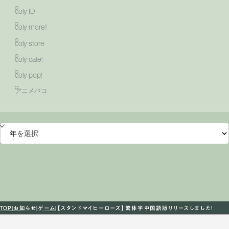
coly ID
coly more！
coly store
coly cafe!
coly pop!
アニメバコ
TOP
お知らせ
ゲーム
【スタンドマイヒーローズ】繁体字中国語版リリースしました！