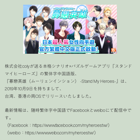
株式会社colyが送る本格シナリオ×パズルゲームアプリ『スタンド
マイヒーローズ』の繁体字中国語版、
『募戀英雄（ムーリェンインション） -Stand My Heroes-』は、
2019年10月9日を持ちまして、
台湾、香港の両OSでリリースいたしました。
最新情報は、随時繁体字中国語でFacebookとweiboにて配信中で
す。
（Facebook：https://www.facebook.com/myheroestw/）
（weibo：https://www.weibo.com/myheroestw/）