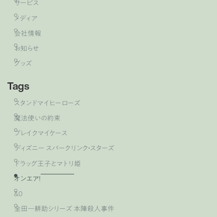
サービス
メディア
会社情報
お知らせ
グッズ
Tags
スタンドマイヒーローズ
魔法使いの約束
ブレイクマイケース
ディズニー スパークリンク・スターズ
ドラッグ王子とマトリ姫
オンエア！
&0
金田一耕助シリーズ 本陣殺人事件