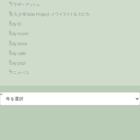
ブラザーアッシュ
永久少年Side Project -トワイライトなスピカ-
coly ID
coly more！
coly store
coly cafe!
coly pop!
アニメバコ