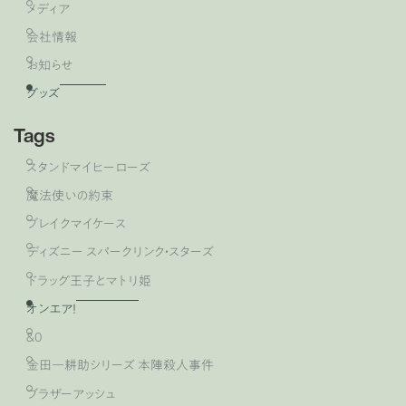
メディア
会社情報
お知らせ
グッズ
Tags
スタンドマイヒーローズ
魔法使いの約束
ブレイクマイケース
ディズニー スパークリンク・スターズ
ドラッグ王子とマトリ姫
オンエア！
&0
金田一耕助シリーズ 本陣殺人事件
ブラザーアッシュ