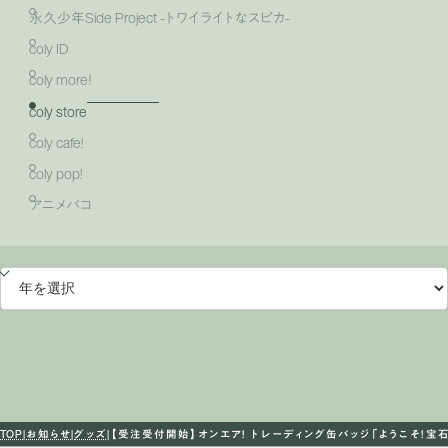
永久少年Side Project -トワイライトなスピカ-
coly ID
coly more！
coly store
coly cafe!
coly pop!
アニメバコ
TOP
お知らせ
グッズ
【受注受付開始】オンエア！ トレーディング缶バッジ「ようこそ！