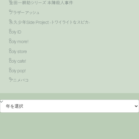
金田一耕助シリーズ 本陣殺人事件
ブラザーアッシュ
永久少年Side Project -トワイライトなスピカ-
coly ID
coly more！
coly store
coly cafe!
coly pop!
アニメバコ