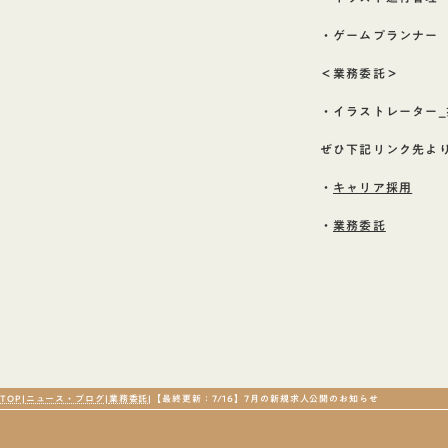
・ゲームプランナー
＜業務委託＞
・イラストレーター
ぜひ下記リンク先よ
・
キャリア採用
・
業務委託
TOP
ニュース・ブログ
業務委託
【最終更新：7/16】7月の新規求人公開のお知らせ