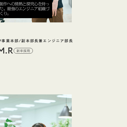
創作への情熱と探究心を持っ
た、最強のエンジニア組織づ
くり。
IP事業本部/副本部長兼エンジニア部長
M.R
新卒採用