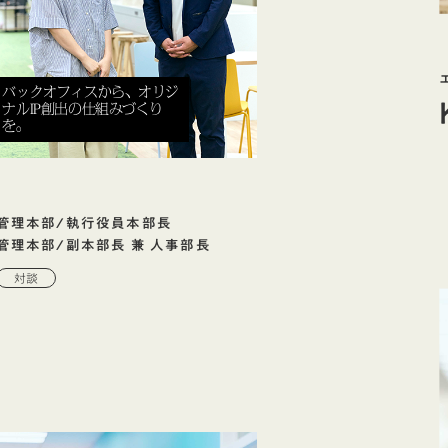
バックオフィスから、オリジ
ナルIP創出の仕組みづくり
を。
管理本部/執行役員本部長
管理本部/副本部長 兼 人事部長
対談