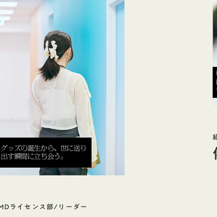
グッズの誕生から、世に送り
出す瞬間に立ち会う。
MDライセンス部/リーダー