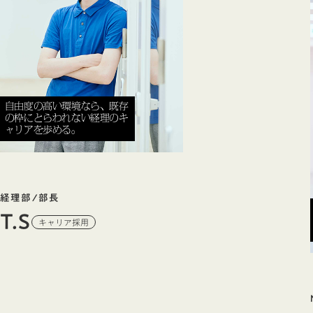
自由度の高い環境なら、既存
の枠にとらわれない経理のキ
ャリアを歩める。
経理部/部長
T.S
キャリア採用