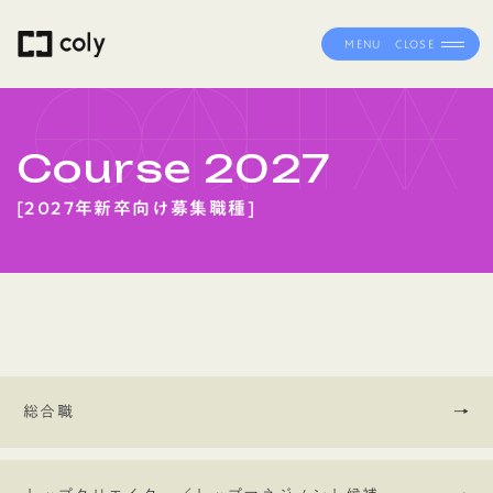
MENU
CLOSE
Course 2027
2027年新卒向け募集職種
Outer
リ
総合職
→
ン
ク
Outer
リ