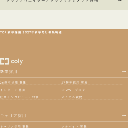
トップクリエイター／トップマネジメント候補
→
ン
ク
TOP
新卒採用
2027年新卒向け募集職種
新卒採用
→
26新卒採用 募集
27新卒採用 募集
インターン 募集
NEWS・ブログ
社員インタビュー・対談
よくある質問
キャリア採用
→
キャリア採用 募集
アルバイト 募集