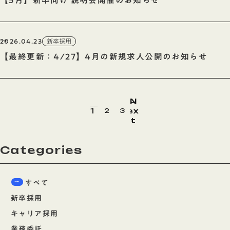
【5月】新卒向け 説明会開催のお知らせ
2026.04.23
新卒採用
【最終更新：4/27】4月の新規求人公開のお知らせ
投
N
固
固
固
1
ex
2
3
稿
定
定
定
t
ペ
ペ
ペ
の
ー
ー
ー
ジ
ジ
Categories
ジ
ペ
ー
すべて
ジ
新卒採用
送
キャリア採用
り
業務委託