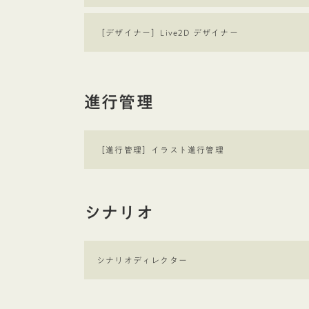
ク
Outer
リ
［デザイナー］
Live2D デザイナー
ン
ク
進行管理
Outer
リ
［進行管理］
イラスト進行管理
ン
ク
シナリオ
Outer
リ
シナリオディレクター
ン
ク