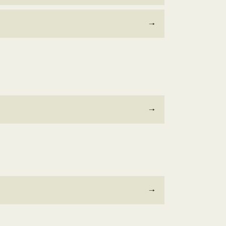
→
→
→