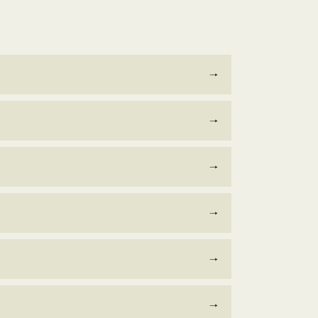
→
→
→
→
→
→