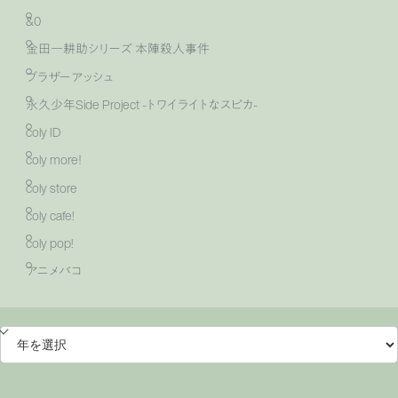
&0
金田一耕助シリーズ 本陣殺人事件
ブラザーアッシュ
永久少年Side Project -トワイライトなスピカ-
coly ID
coly more！
coly store
coly cafe!
coly pop!
アニメバコ