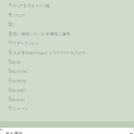
ドラッグ王子とマトリ姫
オンエア！
&0
金田一耕助シリーズ 本陣殺人事件
ブラザーアッシュ
永久少年Side Project -トワイライトなスピカ-
coly ID
coly more！
coly store
coly cafe!
coly pop!
アニメバコ