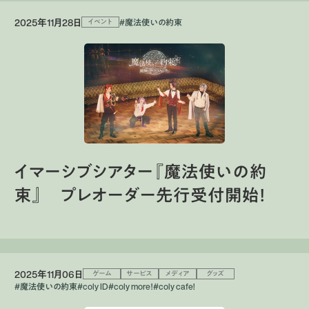
2025年11月28日
#魔法使いの約束
イベント
イマーシブシアター『魔法使いの約
束』 プレオーダー先行受付開始！
2025年11月06日
ゲーム
サービス
メディア
グッズ
#魔法使いの約束
#coly ID
#coly more！
#coly cafe!