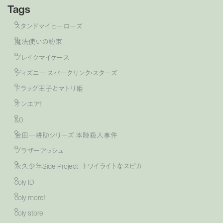
Tags
スタンドマイヒーローズ
魔法使いの約束
ブレイクマイケース
ディズニー スパークリンク・スターズ
ドラッグ王子とマトリ姫
オンエア！
&0
金田一耕助シリーズ 本陣殺人事件
ブラザーアッシュ
永久少年Side Project -トワイライトなスピカ-
coly ID
coly more！
coly store