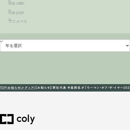
coly cafe!
coly pop!
アニメバコ
TOP
お知らせ
メディア
【お知らせ】弊社代表 中島両名が「ウーマン・オブ・ザ・イヤー20