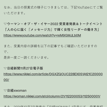
なお、当日の授賞式の様子につきましては、下記YouTubeにてご覧
いただけます。
▽ウーマン・オブ・ザ・イヤー2022 受賞者発表＆トークイベント
「人の心に届く『メッセージ力』で輝く女性リーダーの働き方」
https://www.youtube.com/watch?v=reM9GMJLb0M
また、受賞内容の詳細を以下の記事でもご確認いただけますの
で、
是非一度ご一読くださいませ。
▽日経新聞11月27日電子版
https://www.nikkei.com/article/DGXZQOUC228EX0S1A121C20000
00/
▽日経xwoman
https://woman.nikkei.com/atcl/column/21/112200053/112500001/
また、2021年12月7日発売の『日経WOMAN』1月号にて、受賞者紹