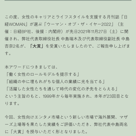
この度、女性のキャリアとライフスタイルを支援する月刊誌『日
経WOMAN』が選ぶ「ウーマン・オブ・ザ・イヤー2022」（主
催：日経BP社、後援：内閣府）が先日2021年11月27日（土）に開
催され、弊社代表取締役社長 中島瑞木及び代表取締役副社長 中島
杏奈2名が、
「大賞」
を受賞いたしましたので、ご報告申し上げま
す。
本アワードにつきましては、
「働く女性のロールモデルを提示する」
「組織の中に埋もれがちな個人の業績に光を当てる」
「活躍した女性たちを通して時代の変化の矛先をとらえる」
という主旨のもと、1999年から毎年実施され、本年が23回目とな
ります。
今回、女性向けエンタメ市場という新しい市場で海外展開、マザ
ーズ上場等を果たした実績をご評価いただき、弊社代表中島両名
に「大賞」を授与いただく形となりました。